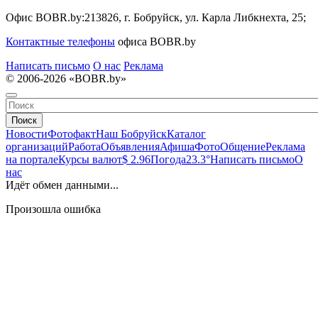
Офис BOBR.by:
213826, г. Бобруйск, ул. Карла Либкнехта, 25;
Контактные телефоны
офиса BOBR.by
Написать письмо
О нас
Реклама
© 2006-2026 «BOBR.by»
Поиск
Новости
Фотофакт
Наш Бобруйск
Каталог
организаций
Работа
Объявления
Афиша
Фото
Общение
Реклама
на портале
Курсы валют
$ 2.96
Погода
23.3°
Написать письмо
О
нас
Идёт обмен данными...
Произошла ошибка