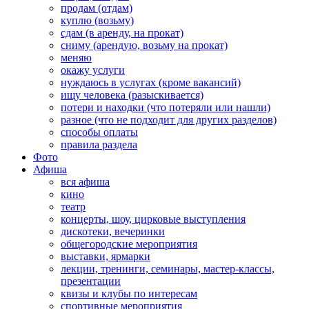
продам (отдам)
куплю (возьму)
сдам (в аренду, на прокат)
сниму (арендую, возьму на прокат)
меняю
окажу услуги
нуждаюсь в услугах (кроме вакансий)
ищу человека (разыскивается)
потери и находки (что потеряли или нашли)
разное (что не подходит для других разделов)
способы оплаты
правила раздела
Фото
Афиша
вся афиша
кино
театр
концерты, шоу, цирковые выступления
дискотеки, вечеринки
общегородские мероприятия
выставки, ярмарки
лекции, тренинги, семинары, мастер-классы,
презентации
квизы и клубы по интересам
спортивные мероприятия