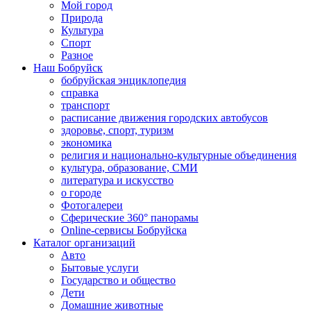
Мой город
Природа
Культура
Спорт
Разное
Наш Бобруйск
бобруйская энциклопедия
справка
транспорт
расписание движения городских автобусов
здоровье, спорт, туризм
экономика
религия и национально-культурные объединения
культура, образование, СМИ
литература и искусство
о городе
Фотогалереи
Сферические 360° панорамы
Online-сервисы Бобруйска
Каталог организаций
Авто
Бытовые услуги
Государство и общество
Дети
Домашние животные