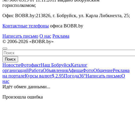
горисполкомом;
Офис BOBR.by:
213826, г. Бобруйск, ул. Карла Либкнехта, 25;
Контактные телефоны
офиса BOBR.by
Написать письмо
О нас
Реклама
© 2006-2026 «BOBR.by»
Поиск
Новости
Фотофакт
Наш Бобруйск
Каталог
организаций
Работа
Объявления
Афиша
Фото
Общение
Реклама
на портале
Курсы валют
$ 2.95
Погода
36°
Написать письмо
О
нас
Идёт обмен данными...
Произошла ошибка