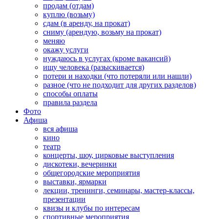
продам (отдам)
куплю (возьму)
сдам (в аренду, на прокат)
сниму (арендую, возьму на прокат)
меняю
окажу услуги
нуждаюсь в услугах (кроме вакансий)
ищу человека (разыскивается)
потери и находки (что потеряли или нашли)
разное (что не подходит для других разделов)
способы оплаты
правила раздела
Фото
Афиша
вся афиша
кино
театр
концерты, шоу, цирковые выступления
дискотеки, вечеринки
общегородские мероприятия
выставки, ярмарки
лекции, тренинги, семинары, мастер-классы,
презентации
квизы и клубы по интересам
спортивные мероприятия