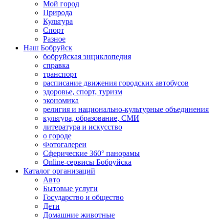
Мой город
Природа
Культура
Спорт
Разное
Наш Бобруйск
бобруйская энциклопедия
справка
транспорт
расписание движения городских автобусов
здоровье, спорт, туризм
экономика
религия и национально-культурные объединения
культура, образование, СМИ
литература и искусство
о городе
Фотогалереи
Сферические 360° панорамы
Online-сервисы Бобруйска
Каталог организаций
Авто
Бытовые услуги
Государство и общество
Дети
Домашние животные