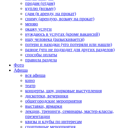
продам (отдам)
куплю (возьму)
сдам (в аренду, на прокат)
сниму (арендую, возьму на прокат)
меняю
окажу услуги
нуждаюсь в услугах (кроме вакансий)
ищу человека (разыскивается)
потери и находки (что потеряли или нашли)
разное (что не подходит для других разделов)
способы оплаты
правила раздела
Фото
Афиша
вся афиша
кино
театр
концерты, шоу, цирковые выступления
дискотеки, вечеринки
общегородские мероприятия
выставки, ярмарки
лекции, тренинги, семинары, мастер-классы,
презентации
квизы и клубы по интересам
спортивные мероприятия