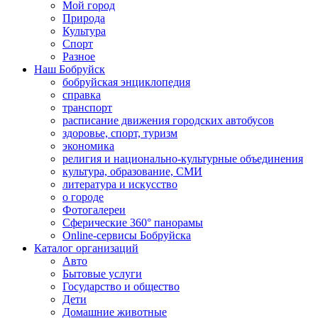
Мой город
Природа
Культура
Спорт
Разное
Наш Бобруйск
бобруйская энциклопедия
справка
транспорт
расписание движения городских автобусов
здоровье, спорт, туризм
экономика
религия и национально-культурные объединения
культура, образование, СМИ
литература и искусство
о городе
Фотогалереи
Сферические 360° панорамы
Online-сервисы Бобруйска
Каталог организаций
Авто
Бытовые услуги
Государство и общество
Дети
Домашние животные