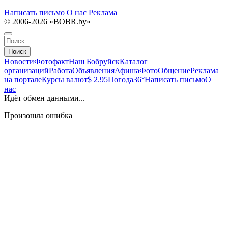
Написать письмо
О нас
Реклама
© 2006-2026 «BOBR.by»
Поиск
Новости
Фотофакт
Наш Бобруйск
Каталог
организаций
Работа
Объявления
Афиша
Фото
Общение
Реклама
на портале
Курсы валют
$ 2.95
Погода
36°
Написать письмо
О
нас
Идёт обмен данными...
Произошла ошибка