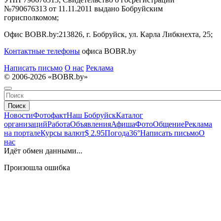
№790676313 от 11.11.2011 выдано Бобруйским
горисполкомом;
Офис BOBR.by:
213826, г. Бобруйск, ул. Карла Либкнехта, 25;
Контактные телефоны
офиса BOBR.by
Написать письмо
О нас
Реклама
© 2006-2026 «BOBR.by»
Поиск
Новости
Фотофакт
Наш Бобруйск
Каталог
организаций
Работа
Объявления
Афиша
Фото
Общение
Реклама
на портале
Курсы валют
$ 2.95
Погода
36°
Написать письмо
О
нас
Идёт обмен данными...
Произошла ошибка