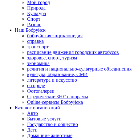
Мой город
Природа
Культура
Спорт
Разное
Наш Бобруйск
бобруйская энциклопедия
справка
транспорт
расписание движения городских автобусов
здоровье, спорт, туризм
экономика
религия и национально-культурные объединения
культура, образование, СМИ
литература и искусство
о городе
Фотогалереи
Сферические 360° панорамы
Online-сервисы Бобруйска
Каталог организаций
Авто
Бытовые услуги
Государство и общество
Дети
Домашние животные