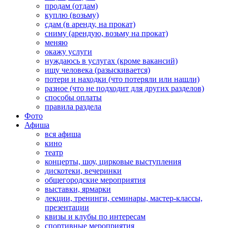
продам (отдам)
куплю (возьму)
сдам (в аренду, на прокат)
сниму (арендую, возьму на прокат)
меняю
окажу услуги
нуждаюсь в услугах (кроме вакансий)
ищу человека (разыскивается)
потери и находки (что потеряли или нашли)
разное (что не подходит для других разделов)
способы оплаты
правила раздела
Фото
Афиша
вся афиша
кино
театр
концерты, шоу, цирковые выступления
дискотеки, вечеринки
общегородские мероприятия
выставки, ярмарки
лекции, тренинги, семинары, мастер-классы,
презентации
квизы и клубы по интересам
спортивные мероприятия