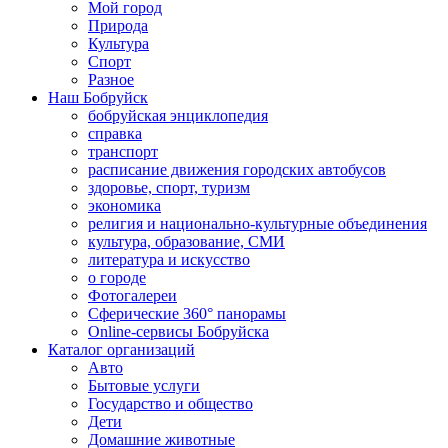
Мой город
Природа
Культура
Спорт
Разное
Наш Бобруйск
бобруйская энциклопедия
справка
транспорт
расписание движения городских автобусов
здоровье, спорт, туризм
экономика
религия и национально-культурные объединения
культура, образование, СМИ
литература и искусство
о городе
Фотогалереи
Сферические 360° панорамы
Online-сервисы Бобруйска
Каталог организаций
Авто
Бытовые услуги
Государство и общество
Дети
Домашние животные