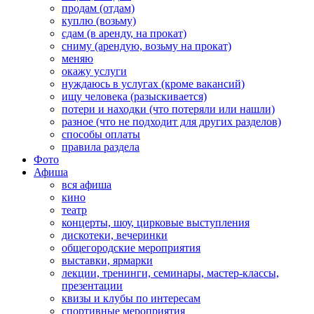
продам (отдам)
куплю (возьму)
сдам (в аренду, на прокат)
сниму (арендую, возьму на прокат)
меняю
окажу услуги
нуждаюсь в услугах (кроме вакансий)
ищу человека (разыскивается)
потери и находки (что потеряли или нашли)
разное (что не подходит для других разделов)
способы оплаты
правила раздела
Фото
Афиша
вся афиша
кино
театр
концерты, шоу, цирковые выступления
дискотеки, вечеринки
общегородские мероприятия
выставки, ярмарки
лекции, тренинги, семинары, мастер-классы,
презентации
квизы и клубы по интересам
спортивные мероприятия