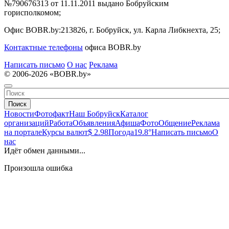
№790676313 от 11.11.2011 выдано Бобруйским
горисполкомом;
Офис BOBR.by:
213826, г. Бобруйск, ул. Карла Либкнехта, 25;
Контактные телефоны
офиса BOBR.by
Написать письмо
О нас
Реклама
© 2006-2026 «BOBR.by»
Поиск
Новости
Фотофакт
Наш Бобруйск
Каталог
организаций
Работа
Объявления
Афиша
Фото
Общение
Реклама
на портале
Курсы валют
$ 2.98
Погода
19.8°
Написать письмо
О
нас
Идёт обмен данными...
Произошла ошибка