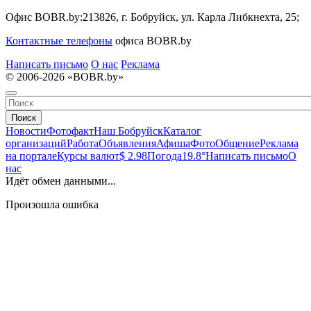
Офис BOBR.by:
213826, г. Бобруйск, ул. Карла Либкнехта, 25;
Контактные телефоны
офиса BOBR.by
Написать письмо
О нас
Реклама
© 2006-2026 «BOBR.by»
Поиск
Новости
Фотофакт
Наш Бобруйск
Каталог
организаций
Работа
Объявления
Афиша
Фото
Общение
Реклама
на портале
Курсы валют
$ 2.98
Погода
19.8°
Написать письмо
О
нас
Идёт обмен данными...
Произошла ошибка