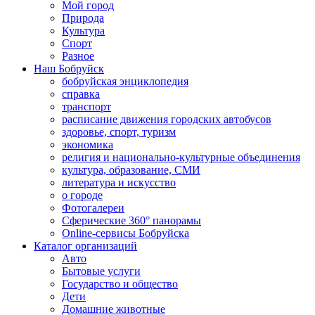
Мой город
Природа
Культура
Спорт
Разное
Наш Бобруйск
бобруйская энциклопедия
справка
транспорт
расписание движения городских автобусов
здоровье, спорт, туризм
экономика
религия и национально-культурные объединения
культура, образование, СМИ
литература и искусство
о городе
Фотогалереи
Сферические 360° панорамы
Online-сервисы Бобруйска
Каталог организаций
Авто
Бытовые услуги
Государство и общество
Дети
Домашние животные