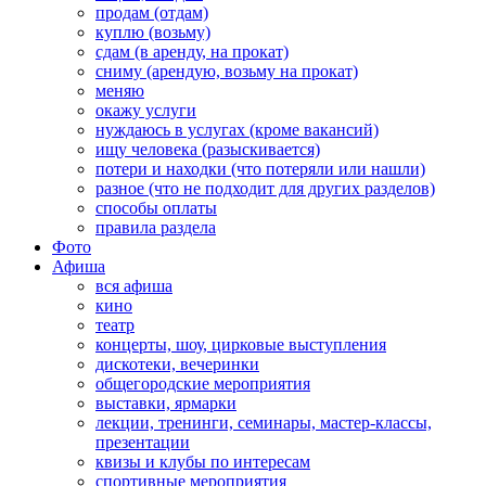
продам (отдам)
куплю (возьму)
сдам (в аренду, на прокат)
сниму (арендую, возьму на прокат)
меняю
окажу услуги
нуждаюсь в услугах (кроме вакансий)
ищу человека (разыскивается)
потери и находки (что потеряли или нашли)
разное (что не подходит для других разделов)
способы оплаты
правила раздела
Фото
Афиша
вся афиша
кино
театр
концерты, шоу, цирковые выступления
дискотеки, вечеринки
общегородские мероприятия
выставки, ярмарки
лекции, тренинги, семинары, мастер-классы,
презентации
квизы и клубы по интересам
спортивные мероприятия