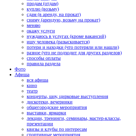
продам (отдам)
куплю (возьму)
сдам (в аренду, на прокат)
сниму (арендую, возьму на прокат)
меняю
окажу услуги
нуждаюсь в услугах (кроме вакансий)
ищу человека (разыскивается)
потери и находки (что потеряли или нашли)
разное (что не подходит для других разделов)
способы оплаты
правила раздела
Фото
Афиша
вся афиша
кино
театр
концерты, шоу, цирковые выступления
дискотеки, вечеринки
общегородские мероприятия
выставки, ярмарки
лекции, тренинги, семинары, мастер-классы,
презентации
квизы и клубы по интересам
спортивные мероприятия