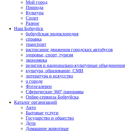
Мой город
Природа
Культура
Спорт
Разное
Наш Бобруйск
бобруйская энциклопедия
справка
транспорт
расписание движения городских автобусов
здоровье, спорт, туризм
экономика
религия и национально-культурные объединения
культура, образование, СМИ
литература и искусство
о городе
Фотогалереи
Сферические 360° панорамы
Online-сервисы Бобруйска
Каталог организаций
Авто
Бытовые услуги
Государство и общество
Дети
Домашние животные