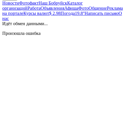
Новости
Фотофакт
Наш Бобруйск
Каталог
организаций
Работа
Объявления
Афиша
Фото
Общение
Реклама
на портале
Курсы валют
$ 2.98
Погода
19.8°
Написать письмо
О
нас
Идёт обмен данными...
Произошла ошибка