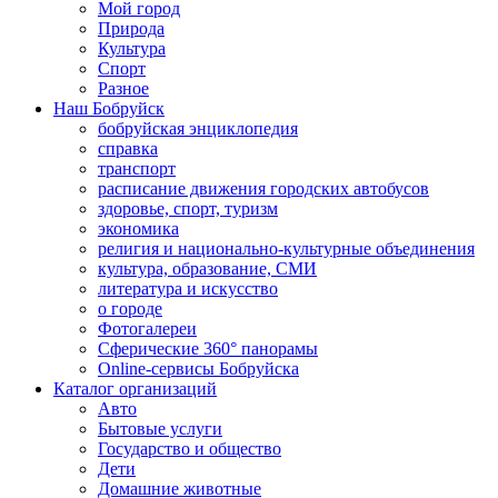
Мой город
Природа
Культура
Спорт
Разное
Наш Бобруйск
бобруйская энциклопедия
справка
транспорт
расписание движения городских автобусов
здоровье, спорт, туризм
экономика
религия и национально-культурные объединения
культура, образование, СМИ
литература и искусство
о городе
Фотогалереи
Сферические 360° панорамы
Online-сервисы Бобруйска
Каталог организаций
Авто
Бытовые услуги
Государство и общество
Дети
Домашние животные