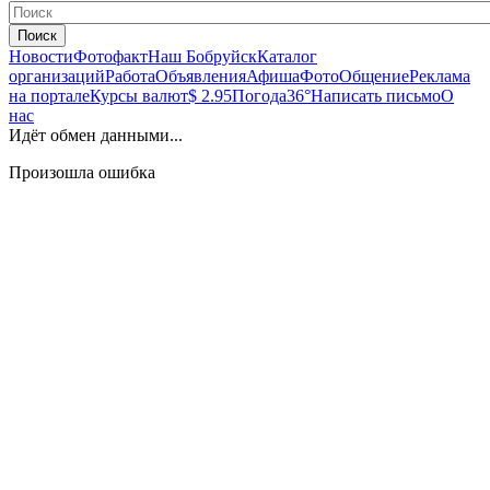
Поиск
Новости
Фотофакт
Наш Бобруйск
Каталог
организаций
Работа
Объявления
Афиша
Фото
Общение
Реклама
на портале
Курсы валют
$ 2.95
Погода
36°
Написать письмо
О
нас
Идёт обмен данными...
Произошла ошибка