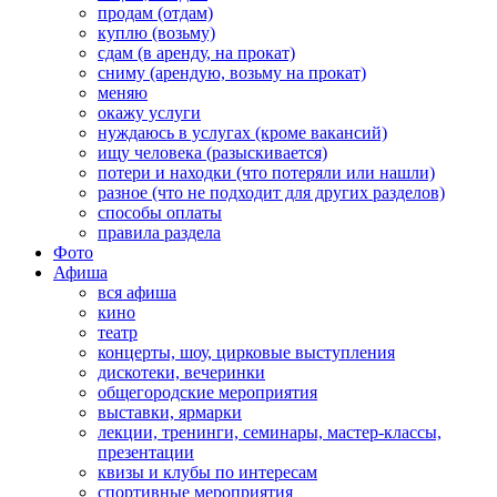
продам (отдам)
куплю (возьму)
сдам (в аренду, на прокат)
сниму (арендую, возьму на прокат)
меняю
окажу услуги
нуждаюсь в услугах (кроме вакансий)
ищу человека (разыскивается)
потери и находки (что потеряли или нашли)
разное (что не подходит для других разделов)
способы оплаты
правила раздела
Фото
Афиша
вся афиша
кино
театр
концерты, шоу, цирковые выступления
дискотеки, вечеринки
общегородские мероприятия
выставки, ярмарки
лекции, тренинги, семинары, мастер-классы,
презентации
квизы и клубы по интересам
спортивные мероприятия