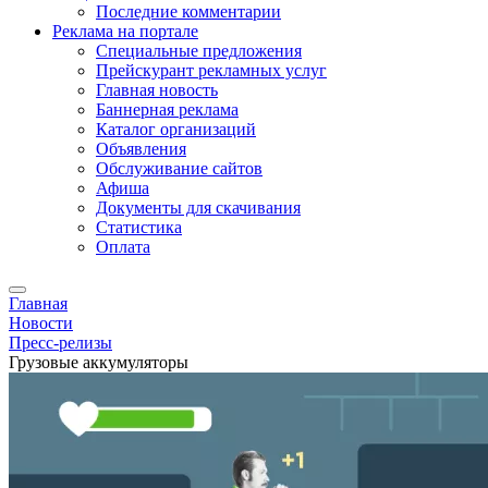
Последние комментарии
Реклама на портале
Специальные предложения
Прейскурант рекламных услуг
Главная новость
Баннерная реклама
Каталог организаций
Объявления
Обслуживание сайтов
Афиша
Документы для скачивания
Статистика
Оплата
Главная
Новости
Пресс-релизы
Грузовые аккумуляторы