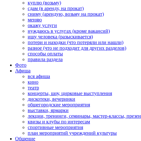
куплю (возьму)
сдам (в аренду, на прокат)
сниму (арендую, возьму на прокат)
меняю
окажу услуги
нуждаюсь в услугах (кроме вакансий)
ищу человека (разыскивается)
потери и находки (что потеряли или нашли)
разное (что не подходит для других разделов)
способы оплаты
правила раздела
Фото
Афиша
вся афиша
кино
театр
концерты, шоу, цирковые выступления
дискотеки, вечеринки
общегородские мероприятия
выставки, ярмарки
лекции, тренинги, семинары, мастер-классы, презе
квизы и клубы по интересам
спортивные мероприятия
план мероприятий учреждений культуры
Общение