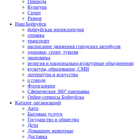
Природа
Культура
Спорт
Разное
Наш Бобруйск
бобруйская энциклопедия
справка
транспорт
расписание движения городских автобусов
здоровье, спорт, туризм
экономика
религия и национально-культурные объединения
культура, образование, СМИ
литература и искусство
о городе
Фотогалереи
Сферические 360° панорамы
Online-сервисы Бобруйска
Каталог организаций
Авто
Бытовые услуги
Государство и общество
Дети
Домашние животные
Доставка