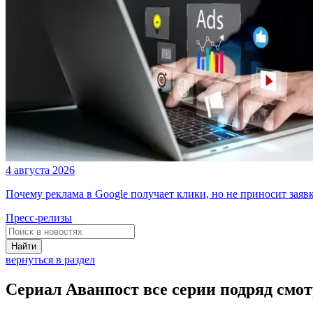
4 августа 2026
Почему реклама в Google получает клики, но не приносит заяв
Пресс-релизы
Найти
вернуться в раздел
Сериал Аванпост все серии подряд смот