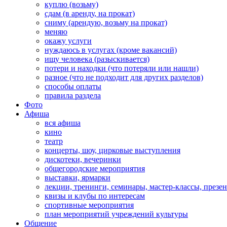
куплю (возьму)
сдам (в аренду, на прокат)
сниму (арендую, возьму на прокат)
меняю
окажу услуги
нуждаюсь в услугах (кроме вакансий)
ищу человека (разыскивается)
потери и находки (что потеряли или нашли)
разное (что не подходит для других разделов)
способы оплаты
правила раздела
Фото
Афиша
вся афиша
кино
театр
концерты, шоу, цирковые выступления
дискотеки, вечеринки
общегородские мероприятия
выставки, ярмарки
лекции, тренинги, семинары, мастер-классы, презе
квизы и клубы по интересам
спортивные мероприятия
план мероприятий учреждений культуры
Общение