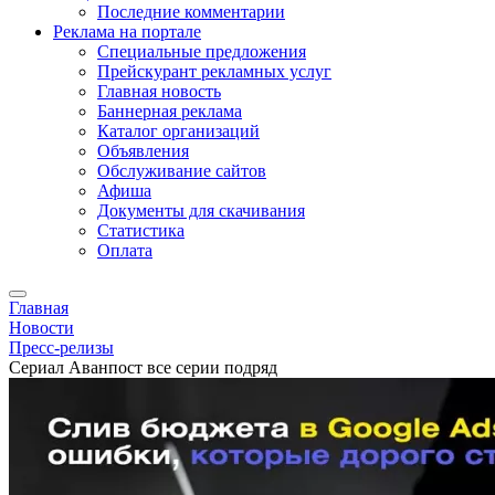
Последние комментарии
Реклама на портале
Специальные предложения
Прейскурант рекламных услуг
Главная новость
Баннерная реклама
Каталог организаций
Объявления
Обслуживание сайтов
Афиша
Документы для скачивания
Статистика
Оплата
Главная
Новости
Пресс-релизы
Сериал Аванпост все серии подряд