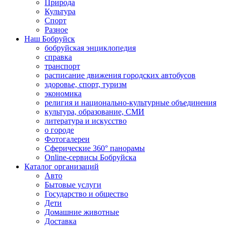
Природа
Культура
Спорт
Разное
Наш Бобруйск
бобруйская энциклопедия
справка
транспорт
расписание движения городских автобусов
здоровье, спорт, туризм
экономика
религия и национально-культурные объединения
культура, образование, СМИ
литература и искусство
о городе
Фотогалереи
Сферические 360° панорамы
Online-сервисы Бобруйска
Каталог организаций
Авто
Бытовые услуги
Государство и общество
Дети
Домашние животные
Доставка