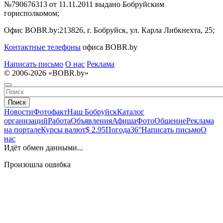
№790676313 от 11.11.2011 выдано Бобруйским
горисполкомом;
Офис BOBR.by:
213826, г. Бобруйск, ул. Карла Либкнехта, 25;
Контактные телефоны
офиса BOBR.by
Написать письмо
О нас
Реклама
© 2006-2026 «BOBR.by»
Поиск
Новости
Фотофакт
Наш Бобруйск
Каталог
организаций
Работа
Объявления
Афиша
Фото
Общение
Реклама
на портале
Курсы валют
$ 2.95
Погода
36°
Написать письмо
О
нас
Идёт обмен данными...
Произошла ошибка