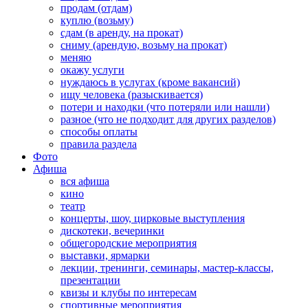
продам (отдам)
куплю (возьму)
сдам (в аренду, на прокат)
сниму (арендую, возьму на прокат)
меняю
окажу услуги
нуждаюсь в услугах (кроме вакансий)
ищу человека (разыскивается)
потери и находки (что потеряли или нашли)
разное (что не подходит для других разделов)
способы оплаты
правила раздела
Фото
Афиша
вся афиша
кино
театр
концерты, шоу, цирковые выступления
дискотеки, вечеринки
общегородские мероприятия
выставки, ярмарки
лекции, тренинги, семинары, мастер-классы,
презентации
квизы и клубы по интересам
спортивные мероприятия