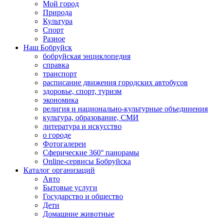
Мой город
Природа
Культура
Спорт
Разное
Наш Бобруйск
бобруйская энциклопедия
справка
транспорт
расписание движения городских автобусов
здоровье, спорт, туризм
экономика
религия и национально-культурные объединения
культура, образование, СМИ
литература и искусство
о городе
Фотогалереи
Сферические 360° панорамы
Online-сервисы Бобруйска
Каталог организаций
Авто
Бытовые услуги
Государство и общество
Дети
Домашние животные