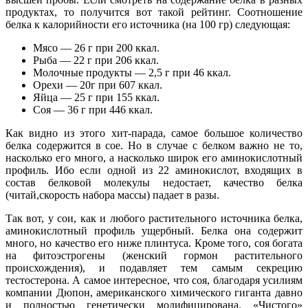
продуктах, то получится вот такой рейтинг. Соотношение
белка к калорийности его источника (на 100 гр) следующая:
Мясо — 26 г при 200 ккал.
Рыба — 22 г при 206 ккал.
Молочные продукты — 2,5 г при 46 ккал.
Орехи — 20г при 607 ккал.
Яйца — 25 г при 155 ккал.
Соя — 36 г при 446 ккал.
Как видно из этого хит-парада, самое большое количество
белка содержится в сое. Но в случае с белком важно не то,
насколько его много, а насколько широк его аминокислотный
профиль. Ибо если одной из 22 аминокислот, входящих в
состав белковой молекулы недостает, качество белка
(читай,скорость набора массы) падает в разы.
Так вот, у сои, как и любого растительного источника белка,
аминокислотный профиль ущербный. Белка она содержит
много, но качество его ниже плинтуса. Кроме того, соя богата
на фитоэстрогены (женский гормон растительного
происхождения), и подавляет тем самым секрецию
тестостерона. А самое интересное, что соя, благодаря усилиям
компании Дюпон, американского химического гиганта давно
и полностью генетически модифицирована. «Чистого»