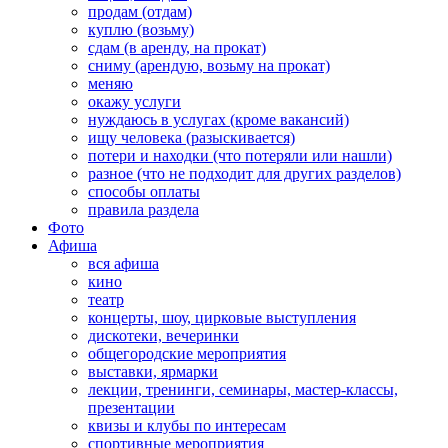
продам (отдам)
куплю (возьму)
сдам (в аренду, на прокат)
сниму (арендую, возьму на прокат)
меняю
окажу услуги
нуждаюсь в услугах (кроме вакансий)
ищу человека (разыскивается)
потери и находки (что потеряли или нашли)
разное (что не подходит для других разделов)
способы оплаты
правила раздела
Фото
Афиша
вся афиша
кино
театр
концерты, шоу, цирковые выступления
дискотеки, вечеринки
общегородские мероприятия
выставки, ярмарки
лекции, тренинги, семинары, мастер-классы,
презентации
квизы и клубы по интересам
спортивные мероприятия