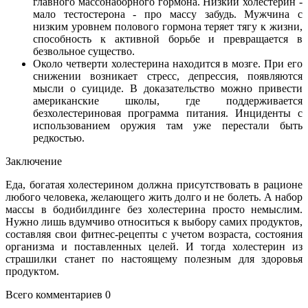
главного массонаборного гормона. Низкий холестерин -
мало тестостерона - про массу забудь. Мужчина с
низким уровнем полового гормона теряет тягу к жизни,
способность к активной борьбе и превращается в
безвольное существо.
Около четверти холестерина находится в мозге. При его
снижении возникает стресс, депрессия, появляются
мысли о суициде. В доказательство можно привести
американские школы, где поддерживается
безхолестериновая программа питания. Инциденты с
использованием оружия там уже перестали быть
редкостью.
Заключение
Еда, богатая холестерином должна присутствовать в рационе
любого человека, желающего жить долго и не болеть. А набор
массы в бодибилдинге без холестерина просто немыслим.
Нужно лишь вдумчиво относиться к выбору самих продуктов,
составляя свои фитнес-рецепты с учетом возраста, состояния
организма и поставленных целей. И тогда холестерин из
страшилки станет по настоящему полезным для здоровья
продуктом.
Всего комментариев 0