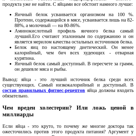
продукта уже не найти. С яйцами все обстоит намного лучше:
Яичный белок усваивается организмом на 100 %.
Протеин, содержащийся в мясе, усваивается лишь на 82-
88%, а молочный — на 80-86%.
Аминокислотный профиль яичного белка самый
лучший.Его считают эталонным по содержанию и он
является мерилом качества остальных источников белка.
Белок яиц по настоящему диетический. Он менее
калорийный, чем бич всех худеющих - отварная
курятина.
Яичный белок самый доступный. В пересчете за грамм,
он дешевле мяса и рыбы.
Вывод: яйца - это лучший источник белка среди всех
существующих. Самый низкокалорийный и доступный. В
состав правильных фитнес-рецептов
яйца должны входить
обязательно.
Чем вреден холестерин? Или ложь ценой в
миллиарды
Если яйца - это круто, то почему же многие доктора так
ожесточились против этого продукта питания? Аргумент у