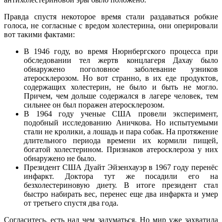
Правда спустя некоторое время стали раздаваться робкие
голоса, не согласные с вредом холестерина, они оперировали
вот такими фактами:
В 1946 году, во время Нюрнбергского процесса при
обследовании тел жертв концлагеря Дахау было
обнаружено поголовное заболевание узников
атеросклерозом. Но вот странно, в их еде продуктов,
содержащих холестерин, не было и быть не могло.
Причем, чем дольше содержался в лагере человек, тем
сильнее он был поражен атеросклерозом.
В 1964 году ученые США провели эксперимент,
подобный исследованию Аничкова. Но испытуемыми
стали не кролики, а лошадь и пара собак. На протяжение
длительного периода времени их кормили пищей,
богатой холестерином. Признаков атеросклероза у них
обнаружено не было.
Президент США Дуайт Эйзенхауэр в 1967 году перенёс
инфаркт. Доктора тут же посадили его на
безхолестериновую диету. В итоге президент стал
быстро набирать вес, перенес еще два инфаркта и умер
от третьего спустя два года.
Согласитесь, есть над чем задуматься. Но мир уже захватила