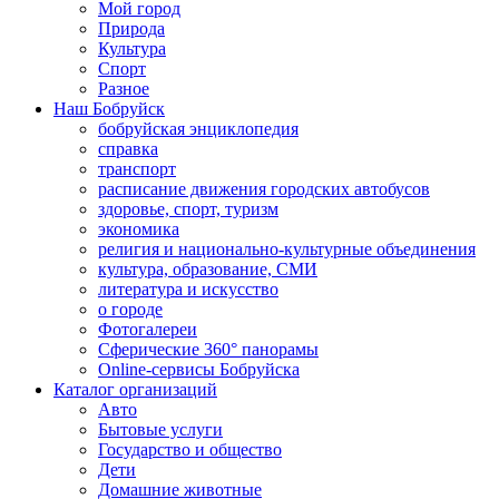
Мой город
Природа
Культура
Спорт
Разное
Наш Бобруйск
бобруйская энциклопедия
справка
транспорт
расписание движения городских автобусов
здоровье, спорт, туризм
экономика
религия и национально-культурные объединения
культура, образование, СМИ
литература и искусство
о городе
Фотогалереи
Сферические 360° панорамы
Online-сервисы Бобруйска
Каталог организаций
Авто
Бытовые услуги
Государство и общество
Дети
Домашние животные