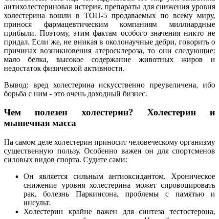
антихолестериновая истерия, препараты для снижения уровня
холестерина вошли в ТОП-5 продаваемых по всему миру,
принося фармацевтическим компаниям миллиардные
прибыли. Поэтому, этим фактам особого значения никто не
придал. Если же, не вникая в околонаучные дебри, говорить о
причинах возникновения атеросклероза, то они следующие:
мало белка, высокое содержание животных жиров и
недостаток физической активности.
Вывод: вред холестерина искусственно преувеличена, ибо
борьба с ним - это очень доходный бизнес.
Чем полезен холестерин? Холестерин и
мышечная масса
На самом деле холестерин приносит человеческому организму
существенную пользу. Особенно важен он для спортсменов
силовых видов спорта. Судите сами:
Он является сильным антиоксидантом. Хроническое
снижение уровня холестерина может спровоцировать
рак, болезнь Паркинсона, проблемы с памятью и
инсульт.
Холестерин крайне важен для синтеза тестостерона,