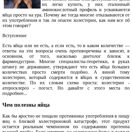
их легко купить, у них эталонный
аминокислотный профиль и усваиваются
яйца просто на ура. Почему же тогда многие отказываются от
их употребления и так ли опасен холестерин, как нам все об
этом говорят?
Вступление
Есть яйца или не есть, а если есть, то в каком количестве —
ответы на эти вопросы очень противоречивы и зависят, в
основном, от того, насколько диетолог близок к
фарминдустрии. Многие специалисты-теоретики, в руках
штангу не державшие, утверждают что есть яйца больших
количествах просто смерти подобно. А виной тому
холестерин, который содержится в яйцах в существенном
количестве. По их словам схема проста: холестерин -
атеросклероз - погост. Но давайте с этого места по
подробнее...
Чем полезны яйца
Как бы яростно не пищали противники употребления в пищу
яиц о близкой холестериновой катастрофе, этот продукт
остается реальным чемпионом по содержанию протеина
высшей пробы. Если смотреть на содержание белка в разных