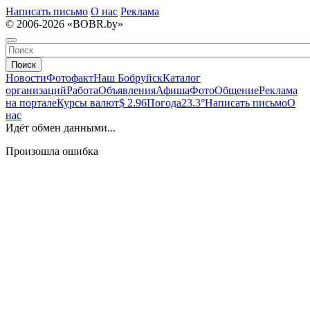
Написать письмо
О нас
Реклама
© 2006-2026 «BOBR.by»
Поиск
Новости
Фотофакт
Наш Бобруйск
Каталог
организаций
Работа
Объявления
Афиша
Фото
Общение
Реклама
на портале
Курсы валют
$ 2.96
Погода
23.3°
Написать письмо
О
нас
Идёт обмен данными...
Произошла ошибка