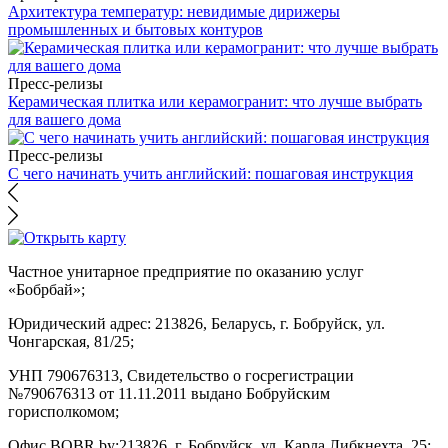
Архитектура температур: невидимые дирижеры
промышленных и бытовых контуров
Пресс-релизы
Керамическая плитка или керамогранит: что лучше выбрать
для вашего дома
Пресс-релизы
С чего начинать учить английский: пошаговая инструкция
Частное унитарное предприятие по оказанию услуг
«Бобрбай»;
Юридический адрес:
213826, Беларусь, г. Бобруйск, ул.
Чонгарская, 81/25;
УНП 790676313, Свидетельство о госрегистрации
№790676313 от 11.11.2011 выдано Бобруйским
горисполкомом;
Офис BOBR.by:
213826, г. Бобруйск, ул. Карла Либкнехта, 25;