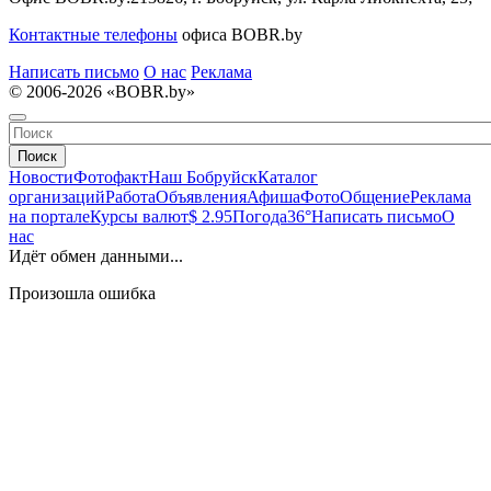
Контактные телефоны
офиса BOBR.by
Написать письмо
О нас
Реклама
© 2006-2026 «BOBR.by»
Поиск
Новости
Фотофакт
Наш Бобруйск
Каталог
организаций
Работа
Объявления
Афиша
Фото
Общение
Реклама
на портале
Курсы валют
$ 2.95
Погода
36°
Написать письмо
О
нас
Идёт обмен данными...
Произошла ошибка