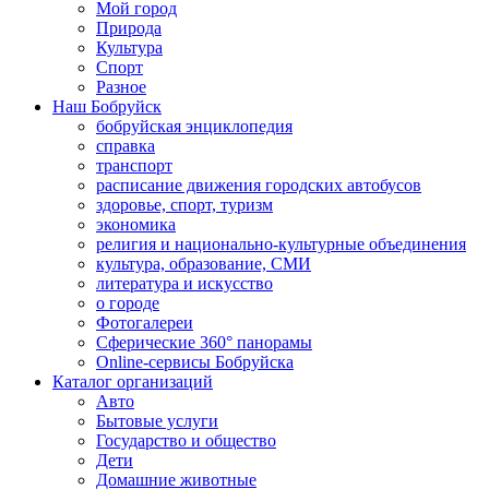
Мой город
Природа
Культура
Спорт
Разное
Наш Бобруйск
бобруйская энциклопедия
справка
транспорт
расписание движения городских автобусов
здоровье, спорт, туризм
экономика
религия и национально-культурные объединения
культура, образование, СМИ
литература и искусство
о городе
Фотогалереи
Сферические 360° панорамы
Online-сервисы Бобруйска
Каталог организаций
Авто
Бытовые услуги
Государство и общество
Дети
Домашние животные