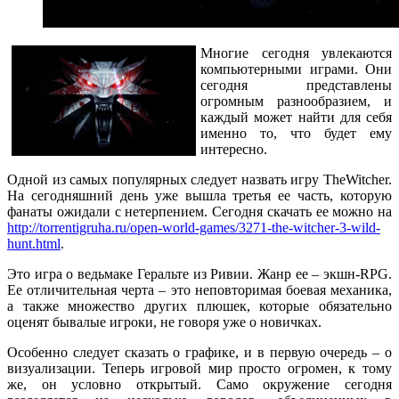
Многие сегодня увлекаются
компьютерными играми. Они
сегодня представлены
огромным разнообразием, и
каждый может найти для себя
именно то, что будет ему
интересно.
Одной из самых популярных следует назвать игру TheWitcher.
На сегодняшний день уже вышла третья ее часть, которую
фанаты ожидали с нетерпением. Сегодня скачать ее можно на
http://torrentigruha.ru/open-world-games/3271-the-witcher-3-wild-
hunt.html
.
Это игра о ведьмаке Геральте из Ривии. Жанр ее – экшн-RPG.
Ее отличительная черта – это неповторимая боевая механика,
а также множество других плюшек, которые обязательно
оценят бывалые игроки, не говоря уже о новичках.
Особенно следует сказать о графике, и в первую очередь – о
визуализации. Теперь игровой мир просто огромен, к тому
же, он условно открытый. Само окружение сегодня