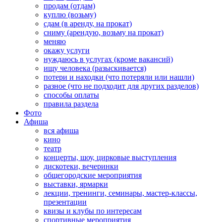
продам (отдам)
куплю (возьму)
сдам (в аренду, на прокат)
сниму (арендую, возьму на прокат)
меняю
окажу услуги
нуждаюсь в услугах (кроме вакансий)
ищу человека (разыскивается)
потери и находки (что потеряли или нашли)
разное (что не подходит для других разделов)
способы оплаты
правила раздела
Фото
Афиша
вся афиша
кино
театр
концерты, шоу, цирковые выступления
дискотеки, вечеринки
общегородские мероприятия
выставки, ярмарки
лекции, тренинги, семинары, мастер-классы,
презентации
квизы и клубы по интересам
спортивные мероприятия