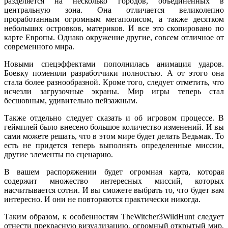
разделяется на несколько городов, объединенных в
центральную зона. Она отличается великолепно
проработанным огромным мегаполисом, а также десятком
небольших островков, материков. И все это скопировано по
карте Европы. Однако окружение другие, совсем отличное от
современного мира.
Новыми спецэффектами пополнилась анимация ударов.
Боевку поменяли разработчики полностью. А от этого она
стала более разнообразной. Кроме того, следует отметить, что
исчезли загрузочные экраны. Мир игры теперь стал
бесшовным, удивительно пейзажным.
Также отдельно следует сказать и об игровом процессе. В
геймплей было внесено большое количество изменений. И вы
сами можете решать, что в этом мире будет делать Ведьмак. То
есть не придется теперь выполнять определенные миссии,
другие элементы по сценарию.
В вашем распоряжении будет огромная карта, которая
содержит множество интересных миссий, которых
насчитывается сотни. И вы сможете выбрать то, что будет вам
интересно. И они не повторяются практически никогда.
Таким образом, к особенностям TheWitcher3WildHunt следует
отнести прекрасную визуализацию, огромный открытый мир,