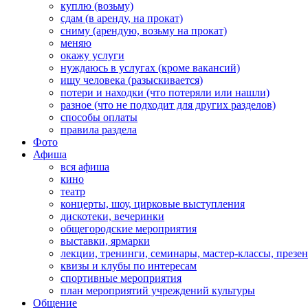
куплю (возьму)
сдам (в аренду, на прокат)
сниму (арендую, возьму на прокат)
меняю
окажу услуги
нуждаюсь в услугах (кроме вакансий)
ищу человека (разыскивается)
потери и находки (что потеряли или нашли)
разное (что не подходит для других разделов)
способы оплаты
правила раздела
Фото
Афиша
вся афиша
кино
театр
концерты, шоу, цирковые выступления
дискотеки, вечеринки
общегородские мероприятия
выставки, ярмарки
лекции, тренинги, семинары, мастер-классы, презе
квизы и клубы по интересам
спортивные мероприятия
план мероприятий учреждений культуры
Общение