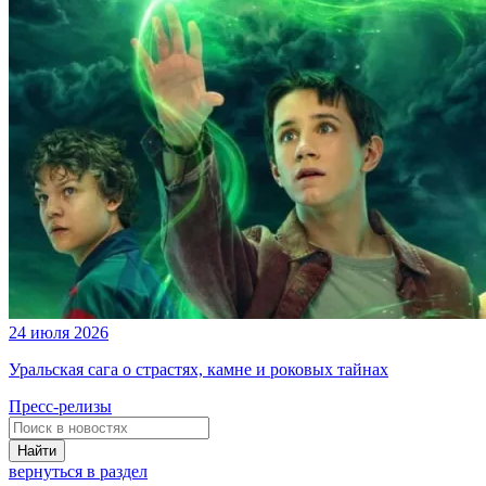
24 июля 2026
Уральская сага о страстях, камне и роковых тайнах
Пресс-релизы
Найти
вернуться в раздел