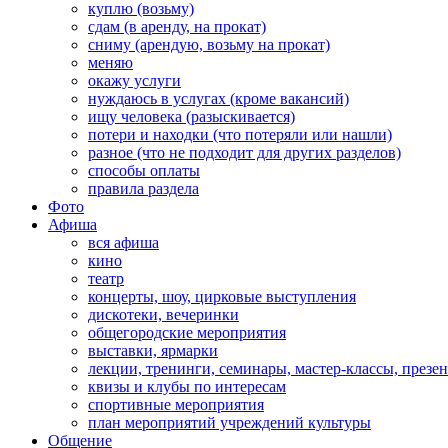
куплю (возьму)
сдам (в аренду, на прокат)
сниму (арендую, возьму на прокат)
меняю
окажу услуги
нуждаюсь в услугах (кроме вакансий)
ищу человека (разыскивается)
потери и находки (что потеряли или нашли)
разное (что не подходит для других разделов)
способы оплаты
правила раздела
Фото
Афиша
вся афиша
кино
театр
концерты, шоу, цирковые выступления
дискотеки, вечеринки
общегородские мероприятия
выставки, ярмарки
лекции, тренинги, семинары, мастер-классы, презе
квизы и клубы по интересам
спортивные мероприятия
план мероприятий учреждений культуры
Общение