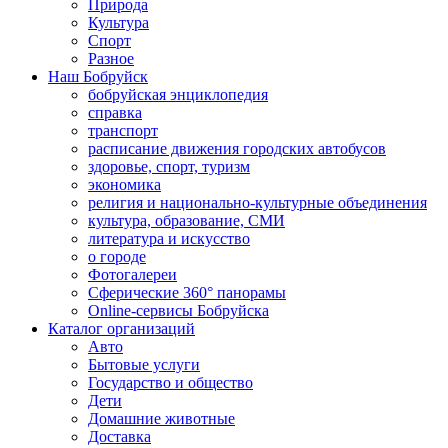
Природа
Культура
Спорт
Разное
Наш Бобруйск
бобруйская энциклопедия
справка
транспорт
расписание движения городских автобусов
здоровье, спорт, туризм
экономика
религия и национально-культурные объединения
культура, образование, СМИ
литература и искусство
о городе
Фотогалереи
Сферические 360° панорамы
Online-сервисы Бобруйска
Каталог организаций
Авто
Бытовые услуги
Государство и общество
Дети
Домашние животные
Доставка