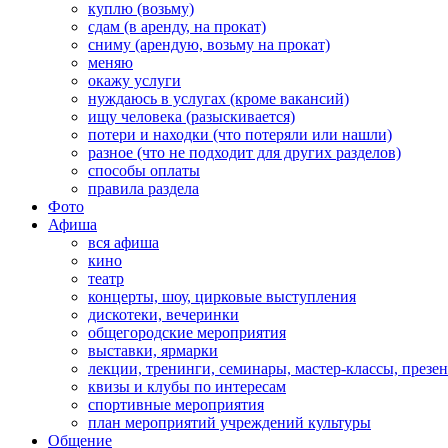
куплю (возьму)
сдам (в аренду, на прокат)
сниму (арендую, возьму на прокат)
меняю
окажу услуги
нуждаюсь в услугах (кроме вакансий)
ищу человека (разыскивается)
потери и находки (что потеряли или нашли)
разное (что не подходит для других разделов)
способы оплаты
правила раздела
Фото
Афиша
вся афиша
кино
театр
концерты, шоу, цирковые выступления
дискотеки, вечеринки
общегородские мероприятия
выставки, ярмарки
лекции, тренинги, семинары, мастер-классы, презе
квизы и клубы по интересам
спортивные мероприятия
план мероприятий учреждений культуры
Общение