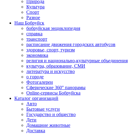
Природа
Культура
Спорт
Разное
Наш Бобруйск
бобруйская энциклопедия
справка
транспорт
расписание движения городских автобусов
здоровье, спорт, туризм
экономика
религия и национально-культурные объединения
культура, образование, СМИ
литература и искусство
о городе
Фотогалереи
Сферические 360° панорамы
Online-сервисы Бобруйска
Каталог организаций
Авто
Бытовые услуги
Государство и общество
Дети
Домашние животные
Доставка