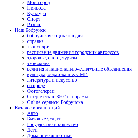
Мой город
Природа
Культура
Спорт
Разное
Наш Бобруйск
бобруйская энциклопедия
справка
транспорт
расписание движения городских автобусов
здоровье, спорт, туризм
экономика
религия и национально-культурные объединения
культура, образование, СМИ
литература и искусство
о городе
Фотогалереи
Сферические 360° панорамы
Online-сервисы Бобруйска
Каталог организаций
Авто
Бытовые услуги
Государство и общество
Дети
Домашние животные