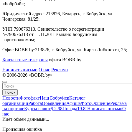
«Бобрбай»;
Юридический адрес:
213826, Беларусь, г. Бобруйск, ул.
Чонгарская, 81/25;
УНП 790676313, Свидетельство о госрегистрации
№790676313 от 11.11.2011 выдано Бобруйским
горисполкомом;
Офис BOBR.by:
213826, г. Бобруйск, ул. Карла Либкнехта, 25;
Контактные телефоны
офиса BOBR.by
Написать письмо
О нас
Реклама
© 2006-2026 «BOBR.by»
Поиск
Новости
Фотофакт
Наш Бобруйск
Каталог
организаций
Работа
Объявления
Афиша
Фото
Общение
Реклама
на портале
Курсы валют
$ 2.98
Погода
19.8°
Написать письмо
О
нас
Идёт обмен данными...
Произошла ошибка