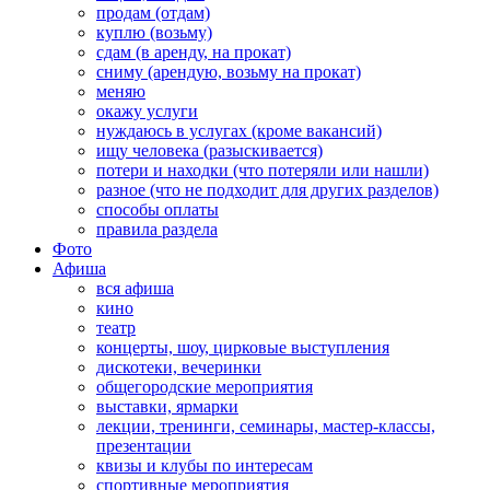
продам (отдам)
куплю (возьму)
сдам (в аренду, на прокат)
сниму (арендую, возьму на прокат)
меняю
окажу услуги
нуждаюсь в услугах (кроме вакансий)
ищу человека (разыскивается)
потери и находки (что потеряли или нашли)
разное (что не подходит для других разделов)
способы оплаты
правила раздела
Фото
Афиша
вся афиша
кино
театр
концерты, шоу, цирковые выступления
дискотеки, вечеринки
общегородские мероприятия
выставки, ярмарки
лекции, тренинги, семинары, мастер-классы,
презентации
квизы и клубы по интересам
спортивные мероприятия