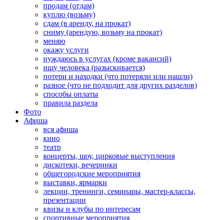
продам (отдам)
куплю (возьму)
сдам (в аренду, на прокат)
сниму (арендую, возьму на прокат)
меняю
окажу услуги
нуждаюсь в услугах (кроме вакансий)
ищу человека (разыскивается)
потери и находки (что потеряли или нашли)
разное (что не подходит для других разделов)
способы оплаты
правила раздела
Фото
Афиша
вся афиша
кино
театр
концерты, шоу, цирковые выступления
дискотеки, вечеринки
общегородские мероприятия
выставки, ярмарки
лекции, тренинги, семинары, мастер-классы,
презентации
квизы и клубы по интересам
спортивные мероприятия