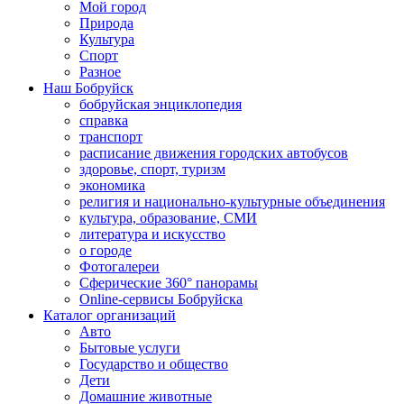
Мой город
Природа
Культура
Спорт
Разное
Наш Бобруйск
бобруйская энциклопедия
справка
транспорт
расписание движения городских автобусов
здоровье, спорт, туризм
экономика
религия и национально-культурные объединения
культура, образование, СМИ
литература и искусство
о городе
Фотогалереи
Сферические 360° панорамы
Online-сервисы Бобруйска
Каталог организаций
Авто
Бытовые услуги
Государство и общество
Дети
Домашние животные