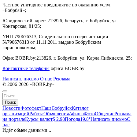
Частное унитарное предприятие по оказанию услуг
«Бобрбай»;
Юридический адрес:
213826, Беларусь, г. Бобруйск, ул.
Чонгарская, 81/25;
УНП 790676313, Свидетельство о госрегистрации
№790676313 от 11.11.2011 выдано Бобруйским
горисполкомом;
Офис BOBR.by:
213826, г. Бобруйск, ул. Карла Либкнехта, 25;
Контактные телефоны
офиса BOBR.by
Написать письмо
О нас
Реклама
© 2006-2026 «BOBR.by»
Поиск
Новости
Фотофакт
Наш Бобруйск
Каталог
организаций
Работа
Объявления
Афиша
Фото
Общение
Реклама
на портале
Курсы валют
$ 2.98
Погода
19.8°
Написать письмо
О
нас
Идёт обмен данными...