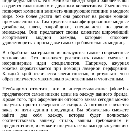
индивидуальность. Вся женская одежда марки JadoneFashion
создается талантливым и дружным коллективом. Именно это
позволяет компании занимать лидирующие позиции в модном
мире. Уже более десяти лет она работает на рынке модной
промышленности. Там трудятся квалифицированные модные
дизайнеры, швеи, закройщики, специалисты по декору,
менеджеры. Они предлагают своим клиентам широчайший
ассортимент модной одежды, который способен
удовлетворить запросы даже самых требовательных модниц.
В обработке материалов используются самые современные
технологии. Это позволяет реализовать самые смелые и
неординарные идеи специалистов. Например, ажурная
кокетка обрабатывается при помощи лазерной перфорации.
Каждый крой отличается элегантностью, в результате чего
образ получается максимально женственным и утонченным.
Необходимо отметить, что в интернет-магазине jadone.biz
предлагаются самые низкие цены на одежду данного бренда.
Кроме того, при оформлении оптового заказа сегодня можно
получить просто невероятные скидки. А оптовым считается
заказ от пяти единиц продукции. Вы обязательно сможете
найти для себя одежду, которая будет полностью
соответствовать вашему стилю, вашим требованиям и
предпочтениям, и сможете получить ее на выгодных условиях
и по доступным ценам.