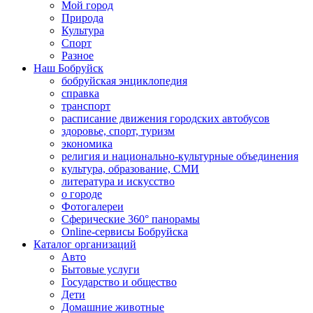
Мой город
Природа
Культура
Спорт
Разное
Наш Бобруйск
бобруйская энциклопедия
справка
транспорт
расписание движения городских автобусов
здоровье, спорт, туризм
экономика
религия и национально-культурные объединения
культура, образование, СМИ
литература и искусство
о городе
Фотогалереи
Сферические 360° панорамы
Online-сервисы Бобруйска
Каталог организаций
Авто
Бытовые услуги
Государство и общество
Дети
Домашние животные