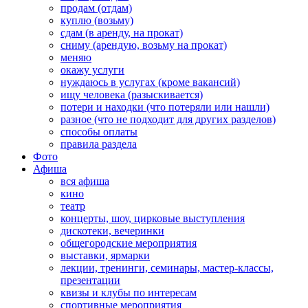
продам (отдам)
куплю (возьму)
сдам (в аренду, на прокат)
сниму (арендую, возьму на прокат)
меняю
окажу услуги
нуждаюсь в услугах (кроме вакансий)
ищу человека (разыскивается)
потери и находки (что потеряли или нашли)
разное (что не подходит для других разделов)
способы оплаты
правила раздела
Фото
Афиша
вся афиша
кино
театр
концерты, шоу, цирковые выступления
дискотеки, вечеринки
общегородские мероприятия
выставки, ярмарки
лекции, тренинги, семинары, мастер-классы,
презентации
квизы и клубы по интересам
спортивные мероприятия