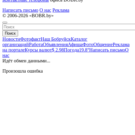
Написать письмо
О нас
Реклама
© 2006-2026 «BOBR.by»
Поиск
Новости
Фотофакт
Наш Бобруйск
Каталог
организаций
Работа
Объявления
Афиша
Фото
Общение
Реклама
на портале
Курсы валют
$ 2.98
Погода
19.8°
Написать письмо
О
нас
Идёт обмен данными...
Произошла ошибка