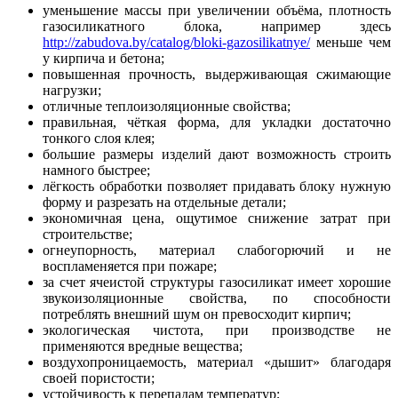
уменьшение массы при увеличении объёма, плотность
газосиликатного блока, например здесь
http://zabudova.by/catalog/bloki-gazosilikatnye/
меньше чем
у кирпича и бетона;
повышенная прочность, выдерживающая сжимающие
нагрузки;
отличные теплоизоляционные свойства;
правильная, чёткая форма, для укладки достаточно
тонкого слоя клея;
большие размеры изделий дают возможность строить
намного быстрее;
лёгкость обработки позволяет придавать блоку нужную
форму и разрезать на отдельные детали;
экономичная цена, ощутимое снижение затрат при
строительстве;
огнеупорность, материал слабогорючий и не
воспламеняется при пожаре;
за счет ячеистой структуры газосиликат имеет хорошие
звукоизоляционные свойства, по способности
потреблять внешний шум он превосходит кирпич;
экологическая чистота, при производстве не
применяются вредные вещества;
воздухопроницаемость, материал «дышит» благодаря
своей пористости;
устойчивость к перепадам температур;