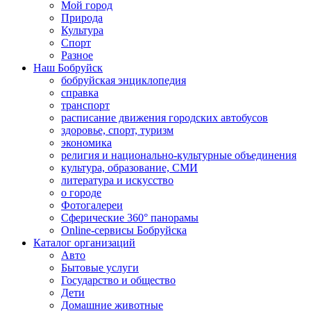
Мой город
Природа
Культура
Спорт
Разное
Наш Бобруйск
бобруйская энциклопедия
справка
транспорт
расписание движения городских автобусов
здоровье, спорт, туризм
экономика
религия и национально-культурные объединения
культура, образование, СМИ
литература и искусство
о городе
Фотогалереи
Сферические 360° панорамы
Online-сервисы Бобруйска
Каталог организаций
Авто
Бытовые услуги
Государство и общество
Дети
Домашние животные