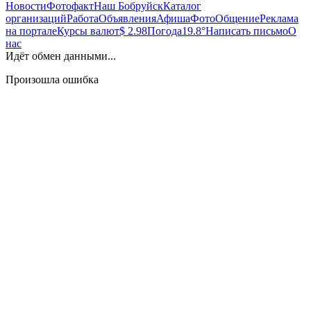
Новости
Фотофакт
Наш Бобруйск
Каталог
организаций
Работа
Объявления
Афиша
Фото
Общение
Реклама
на портале
Курсы валют
$ 2.98
Погода
19.8°
Написать письмо
О
нас
Идёт обмен данными...
Произошла ошибка