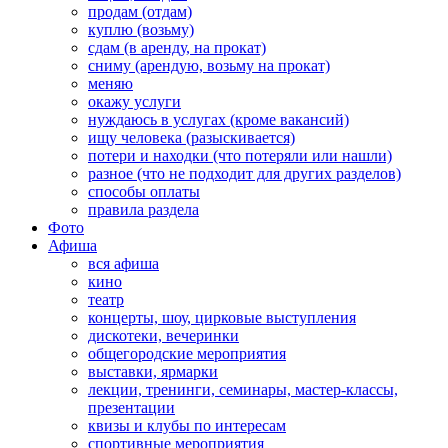
продам (отдам)
куплю (возьму)
сдам (в аренду, на прокат)
сниму (арендую, возьму на прокат)
меняю
окажу услуги
нуждаюсь в услугах (кроме вакансий)
ищу человека (разыскивается)
потери и находки (что потеряли или нашли)
разное (что не подходит для других разделов)
способы оплаты
правила раздела
Фото
Афиша
вся афиша
кино
театр
концерты, шоу, цирковые выступления
дискотеки, вечеринки
общегородские мероприятия
выставки, ярмарки
лекции, тренинги, семинары, мастер-классы,
презентации
квизы и клубы по интересам
спортивные мероприятия