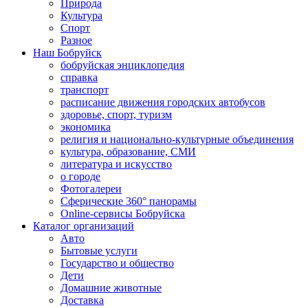
Природа
Культура
Спорт
Разное
Наш Бобруйск
бобруйская энциклопедия
справка
транспорт
расписание движения городских автобусов
здоровье, спорт, туризм
экономика
религия и национально-культурные объединения
культура, образование, СМИ
литература и искусство
о городе
Фотогалереи
Сферические 360° панорамы
Online-сервисы Бобруйска
Каталог организаций
Авто
Бытовые услуги
Государство и общество
Дети
Домашние животные
Доставка