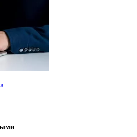
ки
ными