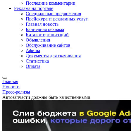
Последние комментарии
Реклама на портале
Специальные предложения
Прейскурант рекламных услуг
Главная новость
Баннерная реклама
Каталог организаций
Объявления
Обслуживание сайтов
Афиша
Документы для скачивания
Статистика
Оплата
Главная
Новости
Пресс-релизы
Автозапчасти должны быть качественными