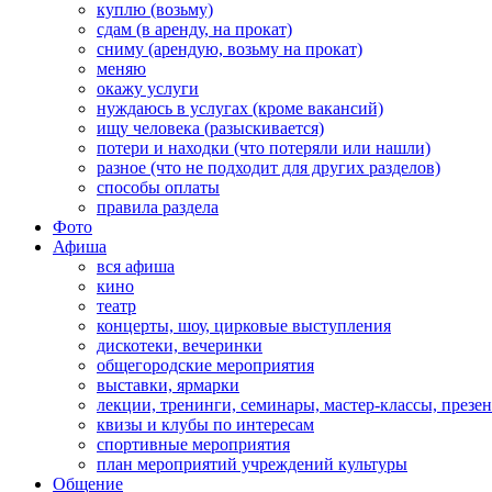
куплю (возьму)
сдам (в аренду, на прокат)
сниму (арендую, возьму на прокат)
меняю
окажу услуги
нуждаюсь в услугах (кроме вакансий)
ищу человека (разыскивается)
потери и находки (что потеряли или нашли)
разное (что не подходит для других разделов)
способы оплаты
правила раздела
Фото
Афиша
вся афиша
кино
театр
концерты, шоу, цирковые выступления
дискотеки, вечеринки
общегородские мероприятия
выставки, ярмарки
лекции, тренинги, семинары, мастер-классы, презе
квизы и клубы по интересам
спортивные мероприятия
план мероприятий учреждений культуры
Общение