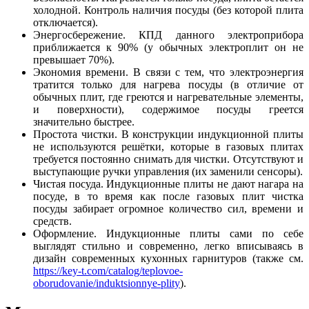
холодной. Контроль наличия посуды (без которой плита
отключается).
Энергосбережение. КПД данного электроприбора
приближается к 90% (у обычных электроплит он не
превышает 70%).
Экономия времени. В связи с тем, что электроэнергия
тратится только для нагрева посуды (в отличие от
обычных плит, где греются и нагревательные элементы,
и поверхности), содержимое посуды греется
значительно быстрее.
Простота чистки. В конструкции индукционной плиты
не используются решётки, которые в газовых плитах
требуется постоянно снимать для чистки. Отсутствуют и
выступающие ручки управления (их заменили сенсоры).
Чистая посуда. Индукционные плиты не дают нагара на
посуде, в то время как после газовых плит чистка
посуды забирает огромное количество сил, времени и
средств.
Оформление. Индукционные плиты сами по себе
выглядят стильно и современно, легко вписываясь в
дизайн современных кухонных гарнитуров (также см.
https://key-t.com/catalog/teplovoe-
oborudovanie/induktsionnye-plity
).