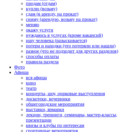
продам (отдам)
куплю (возьму)
сдам (в аренду, на прокат)
сниму (арендую, возьму на прокат)
меняю
окажу услуги
нуждаюсь в услугах (кроме вакансий)
ищу человека (разыскивается)
потери и находки (что потеряли или нашли)
разное (что не подходит для других разделов)
способы оплаты
правила раздела
Фото
Афиша
вся афиша
кино
театр
концерты, шоу, цирковые выступления
дискотеки, вечеринки
общегородские мероприятия
выставки, ярмарки
лекции, тренинги, семинары, мастер-классы,
презентации
квизы и клубы по интересам
спортивные мероприятия