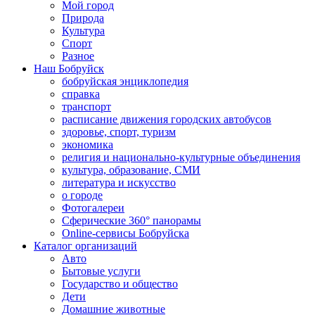
Мой город
Природа
Культура
Спорт
Разное
Наш Бобруйск
бобруйская энциклопедия
справка
транспорт
расписание движения городских автобусов
здоровье, спорт, туризм
экономика
религия и национально-культурные объединения
культура, образование, СМИ
литература и искусство
о городе
Фотогалереи
Сферические 360° панорамы
Online-сервисы Бобруйска
Каталог организаций
Авто
Бытовые услуги
Государство и общество
Дети
Домашние животные