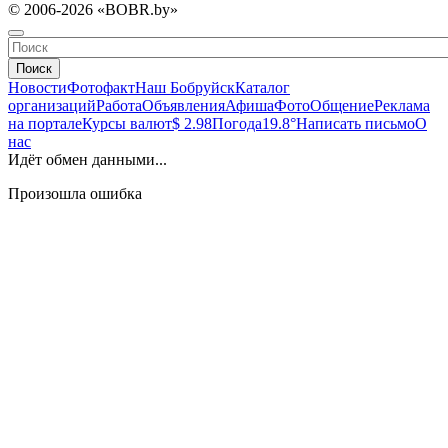
© 2006-2026 «BOBR.by»
Поиск
Новости
Фотофакт
Наш Бобруйск
Каталог
организаций
Работа
Объявления
Афиша
Фото
Общение
Реклама
на портале
Курсы валют
$ 2.98
Погода
19.8°
Написать письмо
О
нас
Идёт обмен данными...
Произошла ошибка