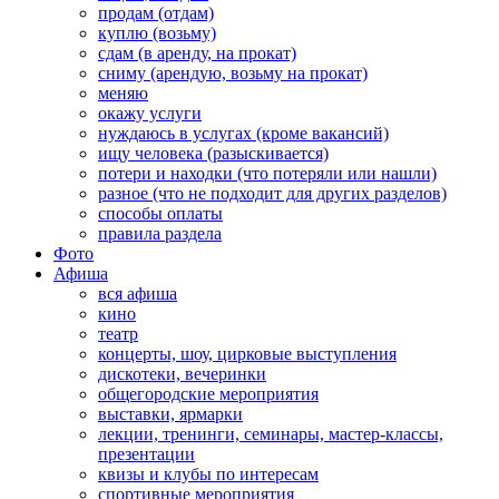
продам (отдам)
куплю (возьму)
сдам (в аренду, на прокат)
сниму (арендую, возьму на прокат)
меняю
окажу услуги
нуждаюсь в услугах (кроме вакансий)
ищу человека (разыскивается)
потери и находки (что потеряли или нашли)
разное (что не подходит для других разделов)
способы оплаты
правила раздела
Фото
Афиша
вся афиша
кино
театр
концерты, шоу, цирковые выступления
дискотеки, вечеринки
общегородские мероприятия
выставки, ярмарки
лекции, тренинги, семинары, мастер-классы,
презентации
квизы и клубы по интересам
спортивные мероприятия