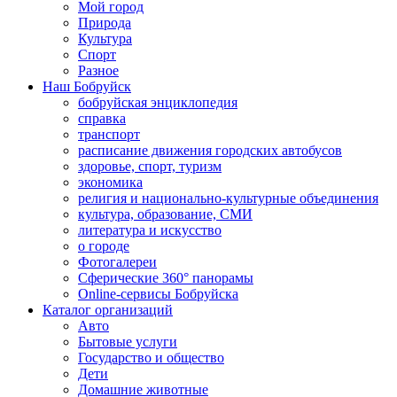
Мой город
Природа
Культура
Спорт
Разное
Наш Бобруйск
бобруйская энциклопедия
справка
транспорт
расписание движения городских автобусов
здоровье, спорт, туризм
экономика
религия и национально-культурные объединения
культура, образование, СМИ
литература и искусство
о городе
Фотогалереи
Сферические 360° панорамы
Online-сервисы Бобруйска
Каталог организаций
Авто
Бытовые услуги
Государство и общество
Дети
Домашние животные