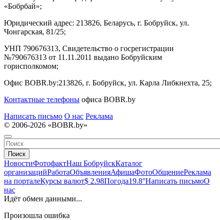
«Бобрбай»;
Юридический адрес:
213826, Беларусь, г. Бобруйск, ул.
Чонгарская, 81/25;
УНП 790676313, Свидетельство о госрегистрации
№790676313 от 11.11.2011 выдано Бобруйским
горисполкомом;
Офис BOBR.by:
213826, г. Бобруйск, ул. Карла Либкнехта, 25;
Контактные телефоны
офиса BOBR.by
Написать письмо
О нас
Реклама
© 2006-2026 «BOBR.by»
Поиск
Новости
Фотофакт
Наш Бобруйск
Каталог
организаций
Работа
Объявления
Афиша
Фото
Общение
Реклама
на портале
Курсы валют
$ 2.98
Погода
19.8°
Написать письмо
О
нас
Идёт обмен данными...
Произошла ошибка