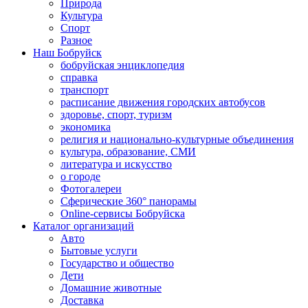
Природа
Культура
Спорт
Разное
Наш Бобруйск
бобруйская энциклопедия
справка
транспорт
расписание движения городских автобусов
здоровье, спорт, туризм
экономика
религия и национально-культурные объединения
культура, образование, СМИ
литература и искусство
о городе
Фотогалереи
Сферические 360° панорамы
Online-сервисы Бобруйска
Каталог организаций
Авто
Бытовые услуги
Государство и общество
Дети
Домашние животные
Доставка