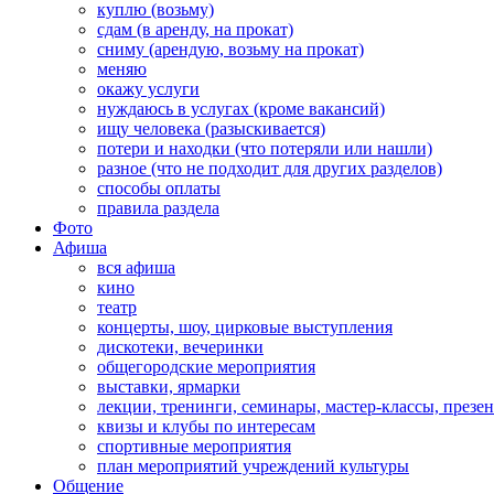
куплю (возьму)
сдам (в аренду, на прокат)
сниму (арендую, возьму на прокат)
меняю
окажу услуги
нуждаюсь в услугах (кроме вакансий)
ищу человека (разыскивается)
потери и находки (что потеряли или нашли)
разное (что не подходит для других разделов)
способы оплаты
правила раздела
Фото
Афиша
вся афиша
кино
театр
концерты, шоу, цирковые выступления
дискотеки, вечеринки
общегородские мероприятия
выставки, ярмарки
лекции, тренинги, семинары, мастер-классы, презе
квизы и клубы по интересам
спортивные мероприятия
план мероприятий учреждений культуры
Общение