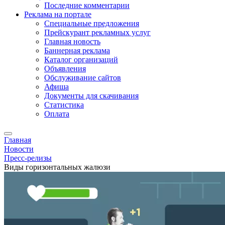
Последние комментарии
Реклама на портале
Специальные предложения
Прейскурант рекламных услуг
Главная новость
Баннерная реклама
Каталог организаций
Объявления
Обслуживание сайтов
Афиша
Документы для скачивания
Статистика
Оплата
Главная
Новости
Пресс-релизы
Виды горизонтальных жалюзи