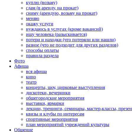
куплю (возьму)
сдам (в аренду, на прокат)
сниму (арендую, возьму на прокат)
меняю
окажу услуги
нуждаюсь в услугах (кроме вакансий)
ищу человека (разыскивается)
потери и находки (что потеряли или нашли)
разное (что не подходит для других разделов)
способы оплаты
правила раздела
Фото
Афиша
вся афиша
кино
театр
концерты, шоу, цирковые выступления
дискотеки, вечеринки
общегородские мероприятия
выставки, ярмарки
лекции, тренинги, семинары, мастер-классы, презе
квизы и клубы по интересам
спортивные мероприятия
план мероприятий учреждений культуры
Общение