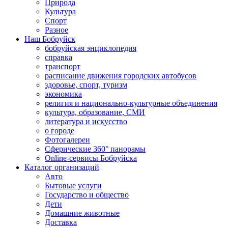
Природа
Культура
Спорт
Разное
Наш Бобруйск
бобруйская энциклопедия
справка
транспорт
расписание движения городских автобусов
здоровье, спорт, туризм
экономика
религия и национально-культурные объединения
культура, образование, СМИ
литература и искусство
о городе
Фотогалереи
Сферические 360° панорамы
Online-сервисы Бобруйска
Каталог организаций
Авто
Бытовые услуги
Государство и общество
Дети
Домашние животные
Доставка