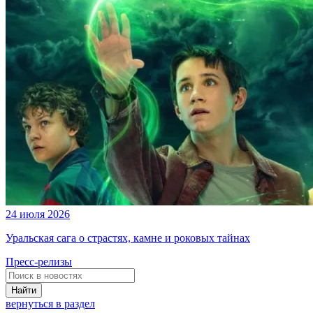
24 июля 2026
Уральская сага о страстях, камне и роковых тайнах
Пресс-релизы
Найти
вернуться в раздел