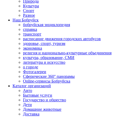
Природа
Культура
Спорт
Разное
Наш Бобруйск
бобруйская энциклопедия
справка
транспорт
расписание движения городских автобусов
здоровье, спорт, туризм
экономика
религия и национально-культурные объединения
культура, образование, СМИ
литература и искусство
о городе
Фотогалереи
Сферические 360° панорамы
Online-сервисы Бобруйска
Каталог организаций
Авто
Бытовые услуги
Государство и общество
Дети
Домашние животные
Доставка