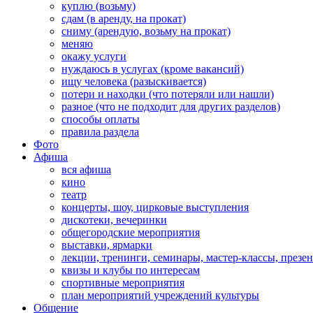
куплю (возьму)
сдам (в аренду, на прокат)
сниму (арендую, возьму на прокат)
меняю
окажу услуги
нуждаюсь в услугах (кроме вакансий)
ищу человека (разыскивается)
потери и находки (что потеряли или нашли)
разное (что не подходит для других разделов)
способы оплаты
правила раздела
Фото
Афиша
вся афиша
кино
театр
концерты, шоу, цирковые выступления
дискотеки, вечеринки
общегородские мероприятия
выставки, ярмарки
лекции, тренинги, семинары, мастер-классы, презе
квизы и клубы по интересам
спортивные мероприятия
план мероприятий учреждений культуры
Общение