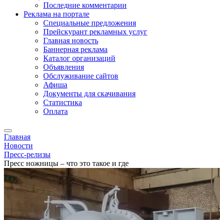
Последние комментарии
Реклама на портале
Специальные предложения
Прейскурант рекламных услуг
Главная новость
Баннерная реклама
Каталог организаций
Объявления
Обслуживание сайтов
Афиша
Документы для скачивания
Статистика
Оплата
Главная
Новости
Пресс-релизы
Пресс ножницы – что это такое и где