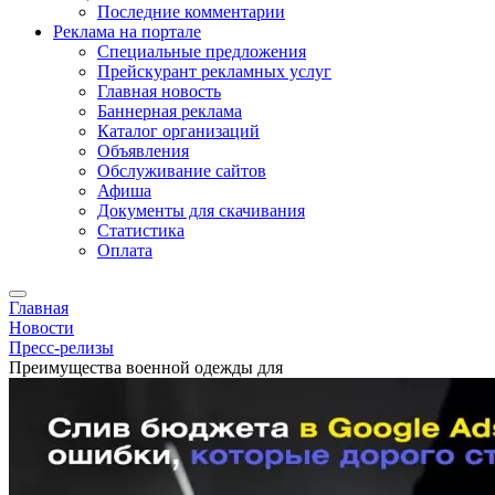
Последние комментарии
Реклама на портале
Специальные предложения
Прейскурант рекламных услуг
Главная новость
Баннерная реклама
Каталог организаций
Объявления
Обслуживание сайтов
Афиша
Документы для скачивания
Статистика
Оплата
Главная
Новости
Пресс-релизы
Преимущества военной одежды для