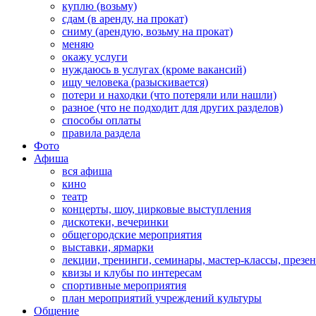
куплю (возьму)
сдам (в аренду, на прокат)
сниму (арендую, возьму на прокат)
меняю
окажу услуги
нуждаюсь в услугах (кроме вакансий)
ищу человека (разыскивается)
потери и находки (что потеряли или нашли)
разное (что не подходит для других разделов)
способы оплаты
правила раздела
Фото
Афиша
вся афиша
кино
театр
концерты, шоу, цирковые выступления
дискотеки, вечеринки
общегородские мероприятия
выставки, ярмарки
лекции, тренинги, семинары, мастер-классы, презе
квизы и клубы по интересам
спортивные мероприятия
план мероприятий учреждений культуры
Общение