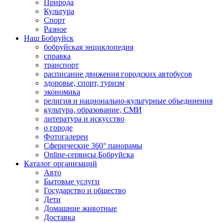
Природа
Культура
Спорт
Разное
Наш Бобруйск
бобруйская энциклопедия
справка
транспорт
расписание движения городских автобусов
здоровье, спорт, туризм
экономика
религия и национально-культурные объединения
культура, образование, СМИ
литература и искусство
о городе
Фотогалереи
Сферические 360° панорамы
Online-сервисы Бобруйска
Каталог организаций
Авто
Бытовые услуги
Государство и общество
Дети
Домашние животные
Доставка