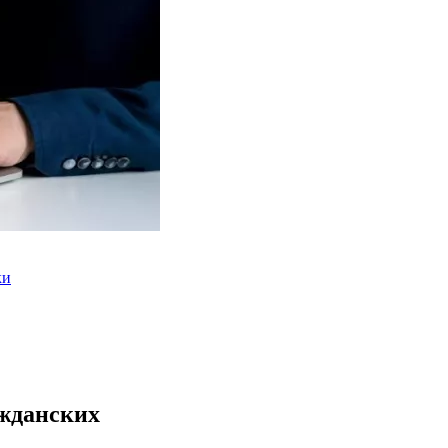
ки
жданских