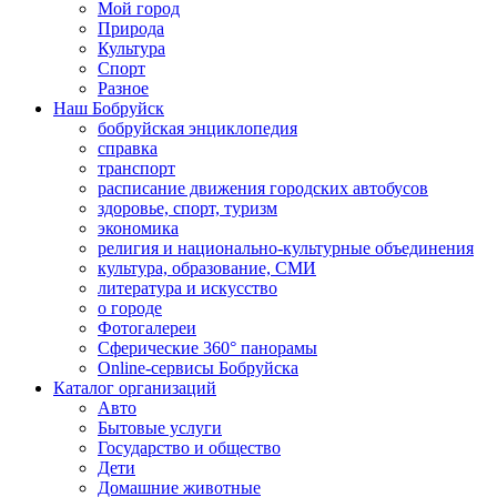
Мой город
Природа
Культура
Спорт
Разное
Наш Бобруйск
бобруйская энциклопедия
справка
транспорт
расписание движения городских автобусов
здоровье, спорт, туризм
экономика
религия и национально-культурные объединения
культура, образование, СМИ
литература и искусство
о городе
Фотогалереи
Сферические 360° панорамы
Online-сервисы Бобруйска
Каталог организаций
Авто
Бытовые услуги
Государство и общество
Дети
Домашние животные