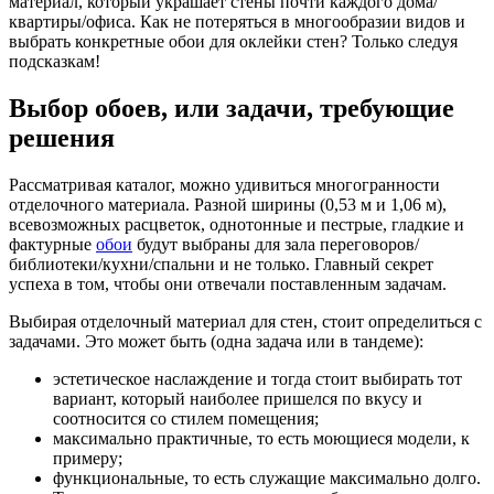
материал, который украшает стены почти каждого дома/
квартиры/офиса. Как не потеряться в многообразии видов и
выбрать конкретные обои для оклейки стен? Только следуя
подсказкам!
Выбор обоев, или задачи, требующие
решения
Рассматривая каталог, можно удивиться многогранности
отделочного материала. Разной ширины (0,53 м и 1,06 м),
всевозможных расцветок, однотонные и пестрые, гладкие и
фактурные
обои
будут выбраны для зала переговоров/
библиотеки/кухни/спальни и не только. Главный секрет
успеха в том, чтобы они отвечали поставленным задачам.
Выбирая отделочный материал для стен, стоит определиться с
задачами. Это может быть (одна задача или в тандеме):
эстетическое наслаждение и тогда стоит выбирать тот
вариант, который наиболее пришелся по вкусу и
соотносится со стилем помещения;
максимально практичные, то есть моющиеся модели, к
примеру;
функциональные, то есть служащие максимально долго.