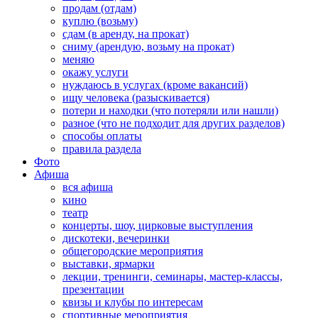
продам (отдам)
куплю (возьму)
сдам (в аренду, на прокат)
сниму (арендую, возьму на прокат)
меняю
окажу услуги
нуждаюсь в услугах (кроме вакансий)
ищу человека (разыскивается)
потери и находки (что потеряли или нашли)
разное (что не подходит для других разделов)
способы оплаты
правила раздела
Фото
Афиша
вся афиша
кино
театр
концерты, шоу, цирковые выступления
дискотеки, вечеринки
общегородские мероприятия
выставки, ярмарки
лекции, тренинги, семинары, мастер-классы,
презентации
квизы и клубы по интересам
спортивные мероприятия