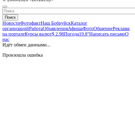
Поиск
Новости
Фотофакт
Наш Бобруйск
Каталог
организаций
Работа
Объявления
Афиша
Фото
Общение
Реклама
на портале
Курсы валют
$ 2.98
Погода
19.8°
Написать письмо
О
нас
Идёт обмен данными...
Произошла ошибка