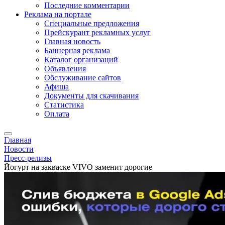
Последние комментарии
Реклама на портале
Специальные предложения
Прейскурант рекламных услуг
Главная новость
Баннерная реклама
Каталог организаций
Объявления
Обслуживание сайтов
Афиша
Документы для скачивания
Статистика
Оплата
Главная
Новости
Пресс-релизы
Йогурт на закваске VIVO заменит дорогие