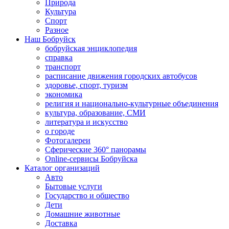
Природа
Культура
Спорт
Разное
Наш Бобруйск
бобруйская энциклопедия
справка
транспорт
расписание движения городских автобусов
здоровье, спорт, туризм
экономика
религия и национально-культурные объединения
культура, образование, СМИ
литература и искусство
о городе
Фотогалереи
Сферические 360° панорамы
Online-сервисы Бобруйска
Каталог организаций
Авто
Бытовые услуги
Государство и общество
Дети
Домашние животные
Доставка