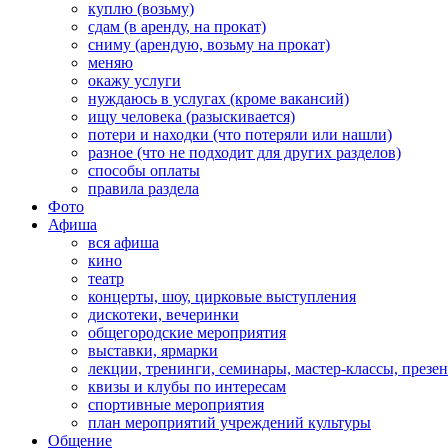
куплю (возьму)
сдам (в аренду, на прокат)
сниму (арендую, возьму на прокат)
меняю
окажу услуги
нуждаюсь в услугах (кроме вакансий)
ищу человека (разыскивается)
потери и находки (что потеряли или нашли)
разное (что не подходит для других разделов)
способы оплаты
правила раздела
Фото
Афиша
вся афиша
кино
театр
концерты, шоу, цирковые выступления
дискотеки, вечеринки
общегородские мероприятия
выставки, ярмарки
лекции, тренинги, семинары, мастер-классы, презе
квизы и клубы по интересам
спортивные мероприятия
план мероприятий учреждений культуры
Общение