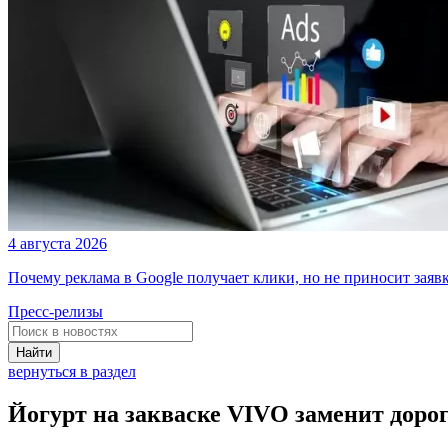
4 августа 2026
Почему реклама в Google получает клики, но не приносит заяв
Пресс-релизы
Найти
вернуться в раздел
Йогурт на закваске VIVO заменит доро