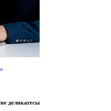
ки
гие деликатесы