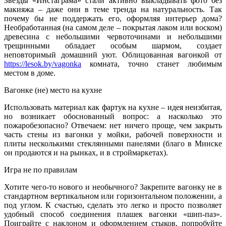
Звезды «Инстаграма» стали активно выкладывать фото без
макияжа – даже они в теме тренда на натуральность. Так
почему бы не поддержать его, оформляя интерьер дома?
Необработанная (на самом деле – покрытая лаком или воском)
древесина с небольшими червоточинами и небольшими
трещинными обладает особым шармом, создает
неповторимый домашний уют. Облицованная вагонкой от
https://lesok.by/vagonka
комната, точно станет любимым
местом в доме.
Вагонке (не) место на кухне
Использовать материал как фартук на кухне – идея неизбитая,
но возникает обоснованный вопрос: а насколько это
пожаробезопасно? Отвечаем: нет ничего проще, чем закрыть
часть стены из вагонки у мойки, рабочей поверхности и
плиты несколькими стеклянными панелями (благо в Минске
он продаются и на рынках, и в строймаркетах).
Игра не по правилам
Хотите чего-то нового и необычного? Закрепите вагонку не в
стандартном вертикальном или горизонтальном положении, а
под углом. К счастью, сделать это легко и просто позволяет
удобный способ соединения плашек вагонки «шип-паз».
Поиграйте с наклоном и оформлением стыков, попробуйте