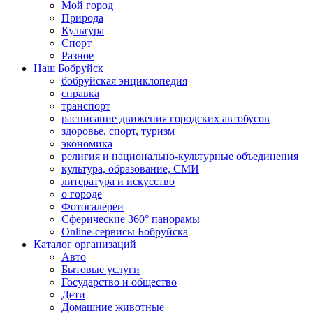
Мой город
Природа
Культура
Спорт
Разное
Наш Бобруйск
бобруйская энциклопедия
справка
транспорт
расписание движения городских автобусов
здоровье, спорт, туризм
экономика
религия и национально-культурные объединения
культура, образование, СМИ
литература и искусство
о городе
Фотогалереи
Сферические 360° панорамы
Online-сервисы Бобруйска
Каталог организаций
Авто
Бытовые услуги
Государство и общество
Дети
Домашние животные