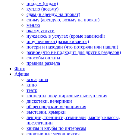
продам (отдам)
куплю (возьму)
сдам (в аренду, на прокат)
сниму (арендую, возьму на прокат)
меняю
окажу услуги
нуждаюсь в услугах (кроме вакансий)
ищу человека (разыскивается)
потери и находки (что потеряли или нашли)
разное (что не подходит для других разделов)
способы оплаты
правила раздела
Фото
Афиша
вся афиша
кино
театр
концерты, шоу, цирковые выступления
дискотеки, вечеринки
общегородские мероприятия
выставки, ярмарки
лекции, тренинги, семинары, мастер-классы,
презентации
квизы и клубы по интересам
спортивные мероприятия