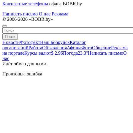
Контактные телефоны
офиса BOBR.by
Написать письмо
О нас
Реклама
© 2006-2026 «BOBR.by»
Поиск
Новости
Фотофакт
Наш Бобруйск
Каталог
организаций
Работа
Объявления
Афиша
Фото
Общение
Реклама
на портале
Курсы валют
$ 2.96
Погода
23.3°
Написать письмо
О
нас
Идёт обмен данными...
Произошла ошибка