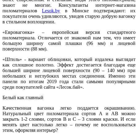
знают не многие. Консультанты интернет-магазина
пиломатериалов
Lesok.by
в Минске подтверждают: их
покупатели очень удивляются, увидев старую добрую вагонку
в стильном воплощении.
«Евровагонка» – европейская версия стандартного
пиломатериала. Отличается от знакомой нам тем, что имеет
большую ширину самой плашки (96 мм) и лицевой
поверхности (88 мм).
«Штиль» - вариант облицовки, который издалека выглядит
как сплошное полотно. Эффект достигается благодаря еще
большей ширине лицевой поверхности (90 – 140 мм) при
небольших и неглубоких местах соединения. Именно эти
панели по итогам 2019 года стали самыми популярными
среди покупателей сайта «Лесок.бай».
Белый как главный
Качественная вагонка легко поддается окрашиванию.
Натуральный цвет пиломатериала сортов А и АВ можно
закрыть 1-2 слоями, сортов В и С – 3 слоями краски. И если
менять цвет настолько легко – почему не воспользоваться
этим, оформляя интерьер?