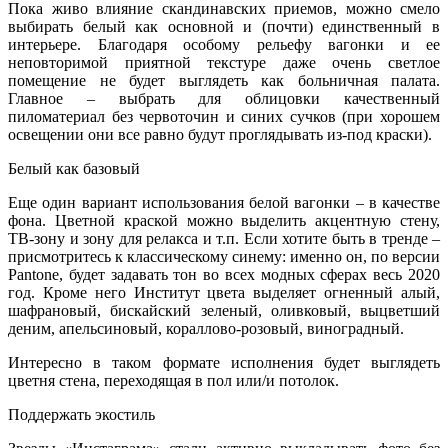
Пока живо влияние скандинавских приемов, можно смело
выбирать белый как основной и (почти) единственный в
интерьере. Благодаря особому рельефу вагонки и ее
неповторимой приятной текстуре даже очень светлое
помещение не будет выглядеть как больничная палата.
Главное – выбрать для облицовки качественный
пиломатериал без червоточин и синих сучков (при хорошем
освещении они все равно будут проглядывать из-под краски).
Белый как базовый
Еще один вариант использования белой вагонки – в качестве
фона. Цветной краской можно выделить акцентную стену,
ТВ-зону и зону для релакса и т.п. Если хотите быть в тренде –
присмотритесь к классическому синему: именно он, по версии
Pantone, будет задавать тон во всех модных сферах весь 2020
год. Кроме него Институт цвета выделяет огненный алый,
шафрановый, бискайский зеленый, оливковый, выцветший
деним, апельсиновый, кораллово-розовый, виноградный.
Интересно в таком формате исполнения будет выглядеть
цветня стена, переходящая в пол или/и потолок.
Поддержать экостиль