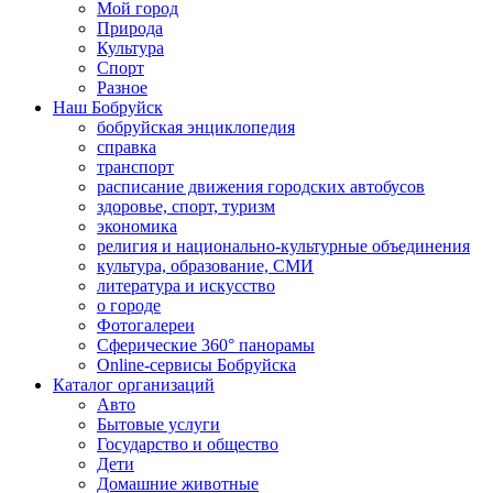
Мой город
Природа
Культура
Спорт
Разное
Наш Бобруйск
бобруйская энциклопедия
справка
транспорт
расписание движения городских автобусов
здоровье, спорт, туризм
экономика
религия и национально-культурные объединения
культура, образование, СМИ
литература и искусство
о городе
Фотогалереи
Сферические 360° панорамы
Online-сервисы Бобруйска
Каталог организаций
Авто
Бытовые услуги
Государство и общество
Дети
Домашние животные