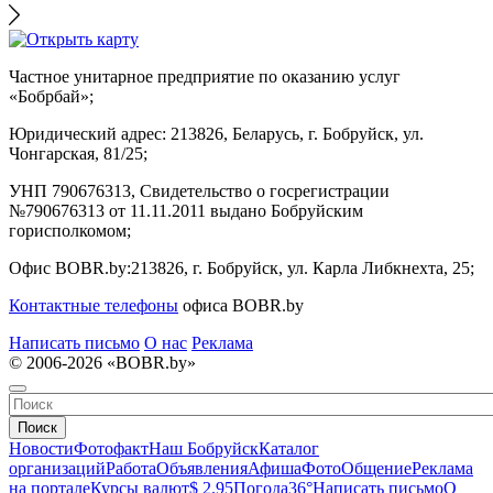
Частное унитарное предприятие по оказанию услуг
«Бобрбай»;
Юридический адрес:
213826, Беларусь, г. Бобруйск, ул.
Чонгарская, 81/25;
УНП 790676313, Свидетельство о госрегистрации
№790676313 от 11.11.2011 выдано Бобруйским
горисполкомом;
Офис BOBR.by:
213826, г. Бобруйск, ул. Карла Либкнехта, 25;
Контактные телефоны
офиса BOBR.by
Написать письмо
О нас
Реклама
© 2006-2026 «BOBR.by»
Поиск
Новости
Фотофакт
Наш Бобруйск
Каталог
организаций
Работа
Объявления
Афиша
Фото
Общение
Реклама
на портале
Курсы валют
$ 2.95
Погода
36°
Написать письмо
О