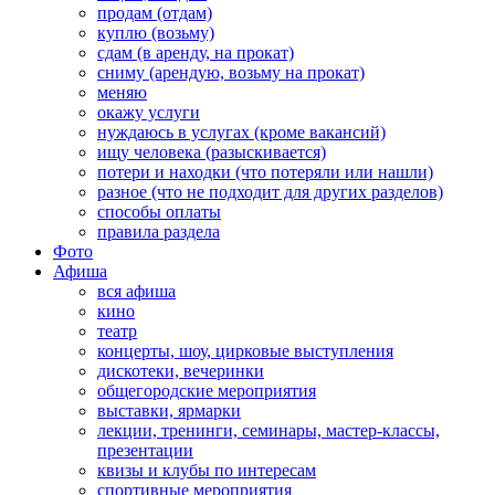
продам (отдам)
куплю (возьму)
сдам (в аренду, на прокат)
сниму (арендую, возьму на прокат)
меняю
окажу услуги
нуждаюсь в услугах (кроме вакансий)
ищу человека (разыскивается)
потери и находки (что потеряли или нашли)
разное (что не подходит для других разделов)
способы оплаты
правила раздела
Фото
Афиша
вся афиша
кино
театр
концерты, шоу, цирковые выступления
дискотеки, вечеринки
общегородские мероприятия
выставки, ярмарки
лекции, тренинги, семинары, мастер-классы,
презентации
квизы и клубы по интересам
спортивные мероприятия