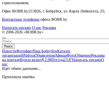
горисполкомом;
Офис BOBR.by:
213826, г. Бобруйск, ул. Карла Либкнехта, 25;
Контактные телефоны
офиса BOBR.by
Написать письмо
О нас
Реклама
© 2006-2026 «BOBR.by»
Поиск
Новости
Фотофакт
Наш Бобруйск
Каталог
организаций
Работа
Объявления
Афиша
Фото
Общение
Реклама
на портале
Курсы валют
$ 2.98
Погода
23.8°
Написать письмо
О
нас
Идёт обмен данными...
Произошла ошибка