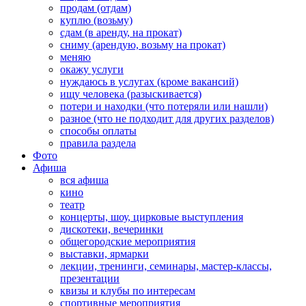
продам (отдам)
куплю (возьму)
сдам (в аренду, на прокат)
сниму (арендую, возьму на прокат)
меняю
окажу услуги
нуждаюсь в услугах (кроме вакансий)
ищу человека (разыскивается)
потери и находки (что потеряли или нашли)
разное (что не подходит для других разделов)
способы оплаты
правила раздела
Фото
Афиша
вся афиша
кино
театр
концерты, шоу, цирковые выступления
дискотеки, вечеринки
общегородские мероприятия
выставки, ярмарки
лекции, тренинги, семинары, мастер-классы,
презентации
квизы и клубы по интересам
спортивные мероприятия