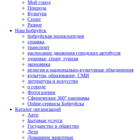
Мой город
Природа
Культура
Спорт
Разное
Наш Бобруйск
бобруйская энциклопедия
справка
транспорт
расписание движения городских автобусов
здоровье, спорт, туризм
экономика
религия и национально-культурные объединения
культура, образование, СМИ
литература и искусство
о городе
Фотогалереи
Сферические 360° панорамы
Online-сервисы Бобруйска
Каталог организаций
Авто
Бытовые услуги
Государство и общество
Дети
Домашние животные