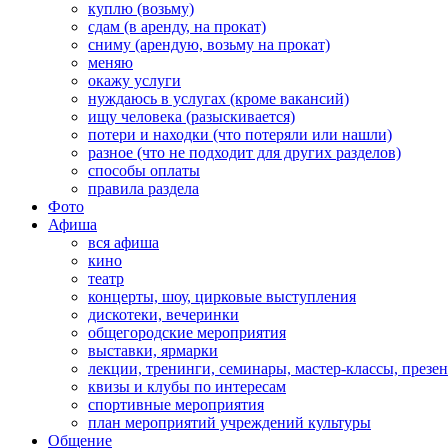
куплю (возьму)
сдам (в аренду, на прокат)
сниму (арендую, возьму на прокат)
меняю
окажу услуги
нуждаюсь в услугах (кроме вакансий)
ищу человека (разыскивается)
потери и находки (что потеряли или нашли)
разное (что не подходит для других разделов)
способы оплаты
правила раздела
Фото
Афиша
вся афиша
кино
театр
концерты, шоу, цирковые выступления
дискотеки, вечеринки
общегородские мероприятия
выставки, ярмарки
лекции, тренинги, семинары, мастер-классы, презе
квизы и клубы по интересам
спортивные мероприятия
план мероприятий учреждений культуры
Общение