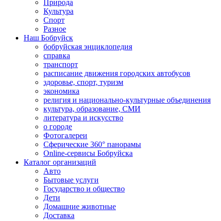
Природа
Культура
Спорт
Разное
Наш Бобруйск
бобруйская энциклопедия
справка
транспорт
расписание движения городских автобусов
здоровье, спорт, туризм
экономика
религия и национально-культурные объединения
культура, образование, СМИ
литература и искусство
о городе
Фотогалереи
Сферические 360° панорамы
Online-сервисы Бобруйска
Каталог организаций
Авто
Бытовые услуги
Государство и общество
Дети
Домашние животные
Доставка