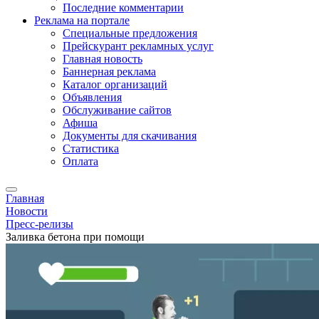
Последние комментарии
Реклама на портале
Специальные предложения
Прейскурант рекламных услуг
Главная новость
Баннерная реклама
Каталог организаций
Объявления
Обслуживание сайтов
Афиша
Документы для скачивания
Статистика
Оплата
Главная
Новости
Пресс-релизы
Заливка бетона при помощи