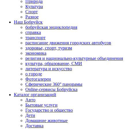
Природа
Культура
Спорт
Разное
Наш Бобруйск
бобруйская энциклопедия
справка
транспорт
расписание движения городских автобусов
здоровье, спорт, туризм
экономика
религия и национально-культурные объединения
культура, образование, СМИ
литература и искусство
о городе
Фотогалереи
Сферические 360° панорамы
Online-сервисы Бобруйска
Каталог организаций
Авто
Бытовые услуги
Государство и общество
Дети
Домашние животные
Доставка