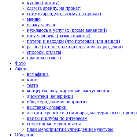
куплю (возьму)
сдам (в аренду, на прокат)
сниму (арендую, возьму на прокат)
меняю
окажу услуги
нуждаюсь в услугах (кроме вакансий)
ищу человека (разыскивается)
потери и находки (что потеряли или нашли)
разное (что не подходит для других разделов)
способы оплаты
правила раздела
Фото
Афиша
вся афиша
кино
театр
концерты, шоу, цирковые выступления
дискотеки, вечеринки
общегородские мероприятия
выставки, ярмарки
лекции, тренинги, семинары, мастер-классы, презе
квизы и клубы по интересам
спортивные мероприятия
план мероприятий учреждений культуры
Общение