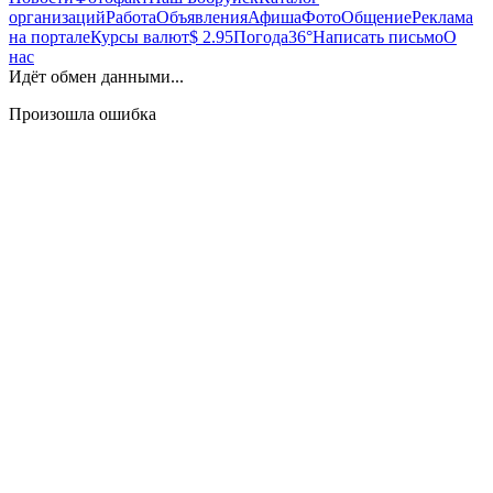
организаций
Работа
Объявления
Афиша
Фото
Общение
Реклама
на портале
Курсы валют
$ 2.95
Погода
36°
Написать письмо
О
нас
Идёт обмен данными...
Произошла ошибка