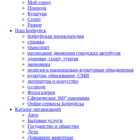
Мой город
Природа
Культура
Спорт
Разное
Наш Бобруйск
бобруйская энциклопедия
справка
транспорт
расписание движения городских автобусов
здоровье, спорт, туризм
экономика
религия и национально-культурные объединения
культура, образование, СМИ
литература и искусство
о городе
Фотогалереи
Сферические 360° панорамы
Online-сервисы Бобруйска
Каталог организаций
Авто
Бытовые услуги
Государство и общество
Дети
Домашние животные