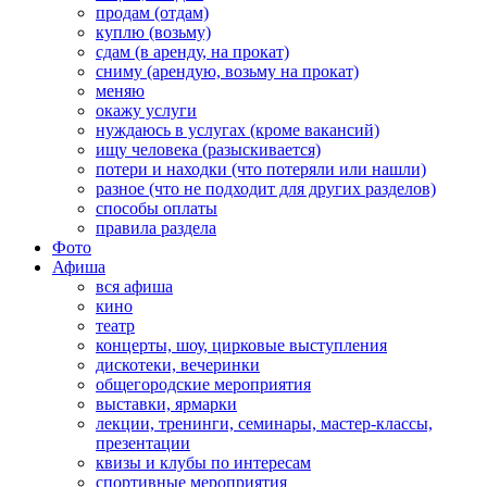
продам (отдам)
куплю (возьму)
сдам (в аренду, на прокат)
сниму (арендую, возьму на прокат)
меняю
окажу услуги
нуждаюсь в услугах (кроме вакансий)
ищу человека (разыскивается)
потери и находки (что потеряли или нашли)
разное (что не подходит для других разделов)
способы оплаты
правила раздела
Фото
Афиша
вся афиша
кино
театр
концерты, шоу, цирковые выступления
дискотеки, вечеринки
общегородские мероприятия
выставки, ярмарки
лекции, тренинги, семинары, мастер-классы,
презентации
квизы и клубы по интересам
спортивные мероприятия