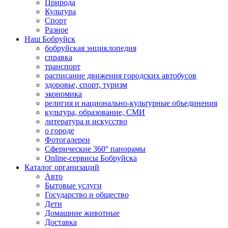
Природа
Культура
Спорт
Разное
Наш Бобруйск
бобруйская энциклопедия
справка
транспорт
расписание движения городских автобусов
здоровье, спорт, туризм
экономика
религия и национально-культурные объединения
культура, образование, СМИ
литература и искусство
о городе
Фотогалереи
Сферические 360° панорамы
Online-сервисы Бобруйска
Каталог организаций
Авто
Бытовые услуги
Государство и общество
Дети
Домашние животные
Доставка