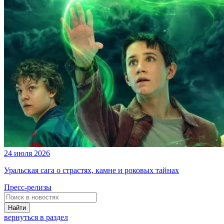
24 июля 2026
Уральская сага о страстях, камне и роковых тайнах
Пресс-релизы
Найти
вернуться в раздел