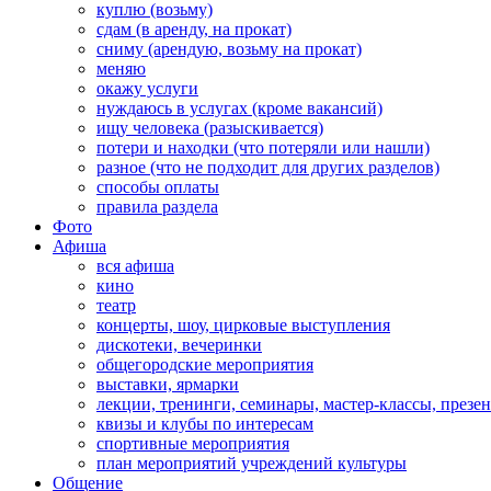
куплю (возьму)
сдам (в аренду, на прокат)
сниму (арендую, возьму на прокат)
меняю
окажу услуги
нуждаюсь в услугах (кроме вакансий)
ищу человека (разыскивается)
потери и находки (что потеряли или нашли)
разное (что не подходит для других разделов)
способы оплаты
правила раздела
Фото
Афиша
вся афиша
кино
театр
концерты, шоу, цирковые выступления
дискотеки, вечеринки
общегородские мероприятия
выставки, ярмарки
лекции, тренинги, семинары, мастер-классы, презе
квизы и клубы по интересам
спортивные мероприятия
план мероприятий учреждений культуры
Общение