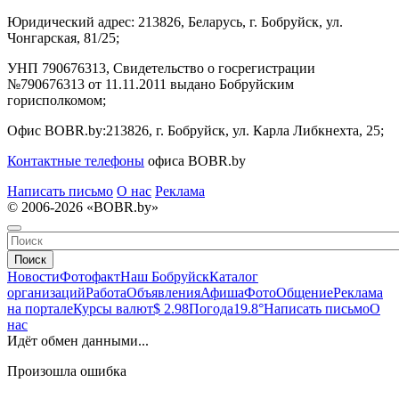
Юридический адрес:
213826, Беларусь, г. Бобруйск, ул.
Чонгарская, 81/25;
УНП 790676313, Свидетельство о госрегистрации
№790676313 от 11.11.2011 выдано Бобруйским
горисполкомом;
Офис BOBR.by:
213826, г. Бобруйск, ул. Карла Либкнехта, 25;
Контактные телефоны
офиса BOBR.by
Написать письмо
О нас
Реклама
© 2006-2026 «BOBR.by»
Поиск
Новости
Фотофакт
Наш Бобруйск
Каталог
организаций
Работа
Объявления
Афиша
Фото
Общение
Реклама
на портале
Курсы валют
$ 2.98
Погода
19.8°
Написать письмо
О
нас
Идёт обмен данными...
Произошла ошибка