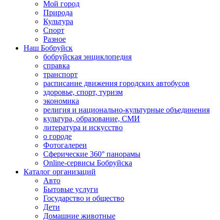
Мой город
Природа
Культура
Спорт
Разное
Наш Бобруйск
бобруйская энциклопедия
справка
транспорт
расписание движения городских автобусов
здоровье, спорт, туризм
экономика
религия и национально-культурные объединения
культура, образование, СМИ
литература и искусство
о городе
Фотогалереи
Сферические 360° панорамы
Online-сервисы Бобруйска
Каталог организаций
Авто
Бытовые услуги
Государство и общество
Дети
Домашние животные