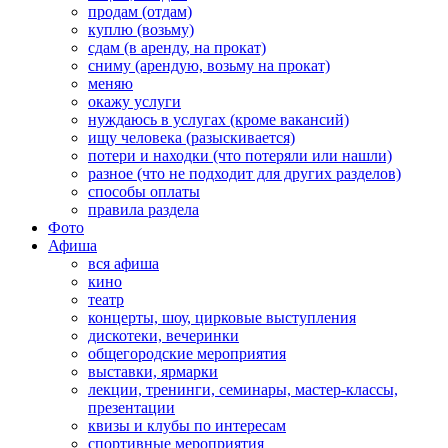
продам (отдам)
куплю (возьму)
сдам (в аренду, на прокат)
сниму (арендую, возьму на прокат)
меняю
окажу услуги
нуждаюсь в услугах (кроме вакансий)
ищу человека (разыскивается)
потери и находки (что потеряли или нашли)
разное (что не подходит для других разделов)
способы оплаты
правила раздела
Фото
Афиша
вся афиша
кино
театр
концерты, шоу, цирковые выступления
дискотеки, вечеринки
общегородские мероприятия
выставки, ярмарки
лекции, тренинги, семинары, мастер-классы,
презентации
квизы и клубы по интересам
спортивные мероприятия