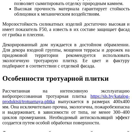
позволяет сымитировать отделку природным камнем.
Высокая прочность материала гарантирует стойкость
облицовки к механическим воздействиям.
Морозостойкость силикатных изделий достаточно высокая и
имеет показатель F50, а известь в их составе защищает фасад
от грибка и плесени.
Декорированный дом нуждается в достойном обрамлении.
Для декора входной группы, мощения террасы и дорожек на
придомовой территории рекомендуется использовать
экологичную тротуарную плитку. Ее цвет и фактуру
подбирают в соответствии с отделкой фасада.
Особенности тротуарной плитки
Рассчитанная на интенсивную эксплуатацию
вибропрессованная тротуарная плитка
https://sls.by/katalog-
produktsii/trotuarnaya-plitka
выпускается в размерах 400х400
мм. Она исключительно прочна, экологична, пожаробезопасна
и выдерживает, в зависимости от типа, не менее 300–400
циклов промерзания. Необходимый антискользящий эффект
создается путем особой обработки поверхности.