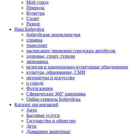
Мой город
Природа
Культура
Спорт
Разное
Наш Бобруйск
бобруйская энциклопедия
справка
транспорт
расписание движения городских автобусов
здоровье, спорт, туризм
экономика
религия и национально-культурные объединения
культура, образование, СМИ
литература и искусство
о городе
Фотогалереи
Сферические 360° панорамы
Online-сервисы Бобруйска
Каталог организаций
Авто
Бытовые услуги
Государство и общество
Дети
Домашние животные