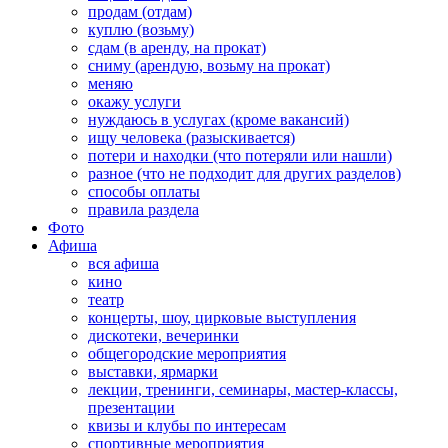
продам (отдам)
куплю (возьму)
сдам (в аренду, на прокат)
сниму (арендую, возьму на прокат)
меняю
окажу услуги
нуждаюсь в услугах (кроме вакансий)
ищу человека (разыскивается)
потери и находки (что потеряли или нашли)
разное (что не подходит для других разделов)
способы оплаты
правила раздела
Фото
Афиша
вся афиша
кино
театр
концерты, шоу, цирковые выступления
дискотеки, вечеринки
общегородские мероприятия
выставки, ярмарки
лекции, тренинги, семинары, мастер-классы,
презентации
квизы и клубы по интересам
спортивные мероприятия