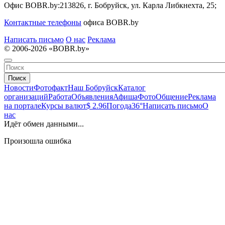
Офис BOBR.by:
213826, г. Бобруйск, ул. Карла Либкнехта, 25;
Контактные телефоны
офиса BOBR.by
Написать письмо
О нас
Реклама
© 2006-2026 «BOBR.by»
Поиск
Новости
Фотофакт
Наш Бобруйск
Каталог
организаций
Работа
Объявления
Афиша
Фото
Общение
Реклама
на портале
Курсы валют
$ 2.96
Погода
36°
Написать письмо
О
нас
Идёт обмен данными...
Произошла ошибка