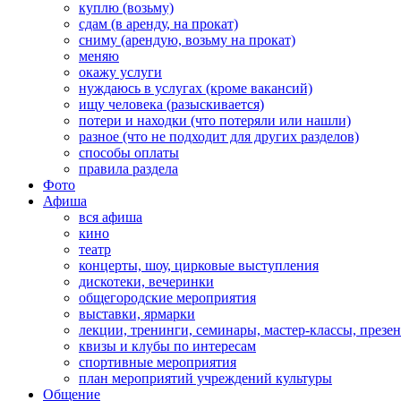
куплю (возьму)
сдам (в аренду, на прокат)
сниму (арендую, возьму на прокат)
меняю
окажу услуги
нуждаюсь в услугах (кроме вакансий)
ищу человека (разыскивается)
потери и находки (что потеряли или нашли)
разное (что не подходит для других разделов)
способы оплаты
правила раздела
Фото
Афиша
вся афиша
кино
театр
концерты, шоу, цирковые выступления
дискотеки, вечеринки
общегородские мероприятия
выставки, ярмарки
лекции, тренинги, семинары, мастер-классы, презе
квизы и клубы по интересам
спортивные мероприятия
план мероприятий учреждений культуры
Общение