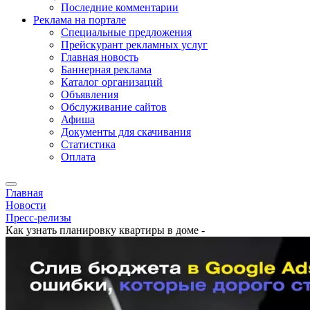
Последние комментарии
Реклама на портале
Специальные предложения
Прейскурант рекламных услуг
Главная новость
Баннерная реклама
Каталог организаций
Объявления
Обслуживание сайтов
Афиша
Документы для скачивания
Статистика
Оплата
Главная
Новости
Пресс-релизы
Как узнать планировку квартиры в доме -