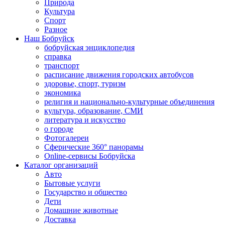
Природа
Культура
Спорт
Разное
Наш Бобруйск
бобруйская энциклопедия
справка
транспорт
расписание движения городских автобусов
здоровье, спорт, туризм
экономика
религия и национально-культурные объединения
культура, образование, СМИ
литература и искусство
о городе
Фотогалереи
Сферические 360° панорамы
Online-сервисы Бобруйска
Каталог организаций
Авто
Бытовые услуги
Государство и общество
Дети
Домашние животные
Доставка