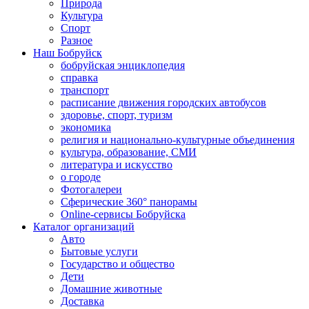
Природа
Культура
Спорт
Разное
Наш Бобруйск
бобруйская энциклопедия
справка
транспорт
расписание движения городских автобусов
здоровье, спорт, туризм
экономика
религия и национально-культурные объединения
культура, образование, СМИ
литература и искусство
о городе
Фотогалереи
Сферические 360° панорамы
Online-сервисы Бобруйска
Каталог организаций
Авто
Бытовые услуги
Государство и общество
Дети
Домашние животные
Доставка