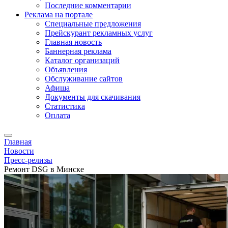
Последние комментарии
Реклама на портале
Специальные предложения
Прейскурант рекламных услуг
Главная новость
Баннерная реклама
Каталог организаций
Объявления
Обслуживание сайтов
Афиша
Документы для скачивания
Статистика
Оплата
Главная
Новости
Пресс-релизы
Ремонт DSG в Минске