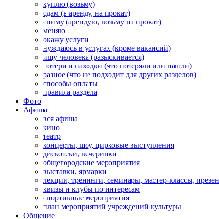
куплю (возьму)
сдам (в аренду, на прокат)
сниму (арендую, возьму на прокат)
меняю
окажу услуги
нуждаюсь в услугах (кроме вакансий)
ищу человека (разыскивается)
потери и находки (что потеряли или нашли)
разное (что не подходит для других разделов)
способы оплаты
правила раздела
Фото
Афиша
вся афиша
кино
театр
концерты, шоу, цирковые выступления
дискотеки, вечеринки
общегородские мероприятия
выставки, ярмарки
лекции, тренинги, семинары, мастер-классы, презе
квизы и клубы по интересам
спортивные мероприятия
план мероприятий учреждений культуры
Общение