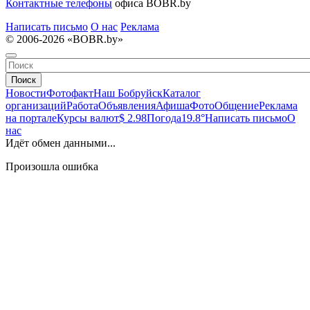
Контактные телефоны
офиса BOBR.by
Написать письмо
О нас
Реклама
© 2006-2026 «BOBR.by»
Поиск
Новости
Фотофакт
Наш Бобруйск
Каталог
организаций
Работа
Объявления
Афиша
Фото
Общение
Реклама
на портале
Курсы валют
$ 2.98
Погода
19.8°
Написать письмо
О
нас
Идёт обмен данными...
Произошла ошибка