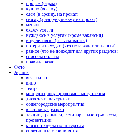
продам (отдам)
куплю (возьму)
сдам (в аренду, на прокат)
сниму (арендую, возьму на прокат)
меняю
окажу услуги
нуждаюсь в услугах (кроме вакансий)
ищу человека (разыскивается)
потери и находки (что потеряли или нашли)
разное (что не подходит для других разделов)
способы оплаты
правила раздела
Фото
Афиша
вся афиша
кино
театр
концерты, шоу, цирковые выступления
дискотеки, вечеринки
общегородские мероприятия
выставки, ярмарки
лекции, тренинги, семинары, мастер-классы,
презентации
квизы и клубы по интересам
спортивные мероприятия