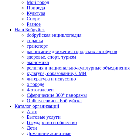
Мой город
Природа
Культура
Спорт
Разное
Наш Бобруйск
бобруйская энциклопедия
справка
транспорт
расписание движения городских автобусов
здоровье, спорт, туризм
экономика
религия и национально-культурные объединения
культура, образование, СМИ
литература и искусство
о городе
Фотогалереи
Сферические 360° панорамы
Online-сервисы Бобруйска
Каталог организаций
Авто
Бытовые услуги
Государство и общество
Дети
Домашние животные