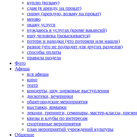
куплю (возьму)
сдам (в аренду, на прокат)
сниму (арендую, возьму на прокат)
меняю
окажу услуги
нуждаюсь в услугах (кроме вакансий)
ищу человека (разыскивается)
потери и находки (что потеряли или нашли)
разное (что не подходит для других разделов)
способы оплаты
правила раздела
Фото
Афиша
вся афиша
кино
театр
концерты, шоу, цирковые выступления
дискотеки, вечеринки
общегородские мероприятия
выставки, ярмарки
лекции, тренинги, семинары, мастер-классы, презе
квизы и клубы по интересам
спортивные мероприятия
план мероприятий учреждений культуры
Общение