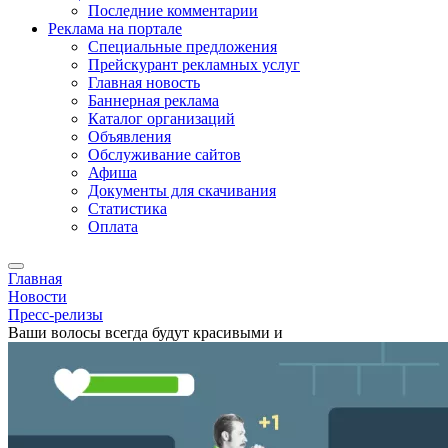
Последние комментарии
Реклама на портале
Специальные предложения
Прейскурант рекламных услуг
Главная новость
Баннерная реклама
Каталог организаций
Объявления
Обслуживание сайтов
Афиша
Документы для скачивания
Статистика
Оплата
Главная
Новости
Пресс-релизы
Ваши волосы всегда будут красивыми и