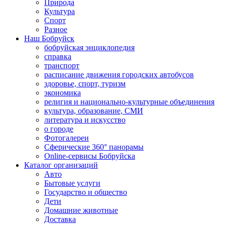
Природа
Культура
Спорт
Разное
Наш Бобруйск
бобруйская энциклопедия
справка
транспорт
расписание движения городских автобусов
здоровье, спорт, туризм
экономика
религия и национально-культурные объединения
культура, образование, СМИ
литература и искусство
о городе
Фотогалереи
Сферические 360° панорамы
Online-сервисы Бобруйска
Каталог организаций
Авто
Бытовые услуги
Государство и общество
Дети
Домашние животные
Доставка