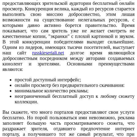
предоставляющих зрительской аудитории бесплатный онлайн
просмотр. Конкуренция велика, каждый из ресурсов старается
выполнять свою миссию добросовестно, этим лишая
возможности на существование нелегальных ресурсов, с
которыми давно активно борется правительство. Время
показывает, что сам зритель уже не желает смотреть не
качественные копии, "экранки" с плохой картинкой и звуком.
В этой конкуренции победителями выходят сильнейшие.
Одним из лидеров, имеющих тысячи посетителей, выступает
наш сайт
russkieseriali.net
долгое время являющийся
добросовестным посредником между авторами создаваемых
кинолент и зрителями. Основными преимуществами
являются:
простой доступный интерфейс;
онлайн просмотр без предварительного скачивания:
минимальное количество рекламы;
неограниченный бесплатный доступ к любому сюжету
коллекции.
Вы скажете, что много порталов предоставляют свои услуги
бесплатно. Но порой пользоваться ими невозможно, реклама
заполняет большую часть просматриваемого сюжета, что
раздражает зрителя, отдавшего предпочтение интернет
порталу, а получившего тот же самый результат, что при