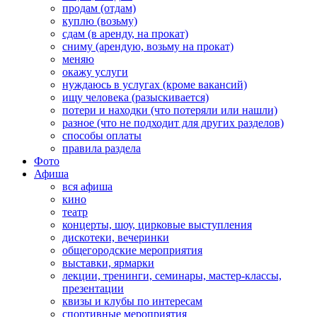
продам (отдам)
куплю (возьму)
сдам (в аренду, на прокат)
сниму (арендую, возьму на прокат)
меняю
окажу услуги
нуждаюсь в услугах (кроме вакансий)
ищу человека (разыскивается)
потери и находки (что потеряли или нашли)
разное (что не подходит для других разделов)
способы оплаты
правила раздела
Фото
Афиша
вся афиша
кино
театр
концерты, шоу, цирковые выступления
дискотеки, вечеринки
общегородские мероприятия
выставки, ярмарки
лекции, тренинги, семинары, мастер-классы,
презентации
квизы и клубы по интересам
спортивные мероприятия