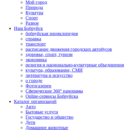
Мой город
Природа
Культура
Спорт
Разное
Наш Бобруйск
бобруйская энциклопедия
справка
транспорт
расписание движения городских автобусов
здоровье, спорт, туризм
экономика
религия и национально-культурные объединения
культура, образование, СМИ
литература и искусство
о городе
Фотогалереи
Сферические 360° панорамы
Online-сервисы Бобруйска
Каталог организаций
Авто
Бытовые услуги
Государство и общество
Дети
Домашние животные