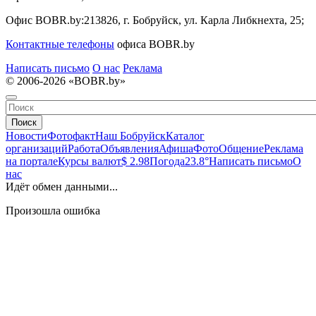
Офис BOBR.by:
213826, г. Бобруйск, ул. Карла Либкнехта, 25;
Контактные телефоны
офиса BOBR.by
Написать письмо
О нас
Реклама
© 2006-2026 «BOBR.by»
Поиск
Новости
Фотофакт
Наш Бобруйск
Каталог
организаций
Работа
Объявления
Афиша
Фото
Общение
Реклама
на портале
Курсы валют
$ 2.98
Погода
23.8°
Написать письмо
О
нас
Идёт обмен данными...
Произошла ошибка