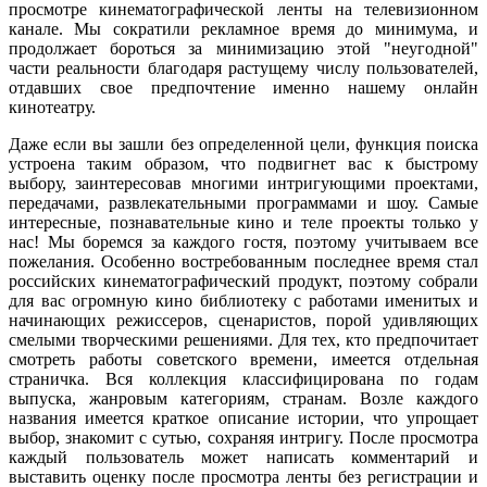
просмотре кинематографической ленты на телевизионном
канале. Мы сократили рекламное время до минимума, и
продолжает бороться за минимизацию этой "неугодной"
части реальности благодаря растущему числу пользователей,
отдавших свое предпочтение именно нашему онлайн
кинотеатру.
Даже если вы зашли без определенной цели, функция поиска
устроена таким образом, что подвигнет вас к быстрому
выбору, заинтересовав многими интригующими проектами,
передачами, развлекательными программами и шоу. Самые
интересные, познавательные кино и теле проекты только у
нас! Мы боремся за каждого гостя, поэтому учитываем все
пожелания. Особенно востребованным последнее время стал
российских кинематографический продукт, поэтому собрали
для вас огромную кино библиотеку с работами именитых и
начинающих режиссеров, сценаристов, порой удивляющих
смелыми творческими решениями. Для тех, кто предпочитает
смотреть работы советского времени, имеется отдельная
страничка. Вся коллекция классифицирована по годам
выпуска, жанровым категориям, странам. Возле каждого
названия имеется краткое описание истории, что упрощает
выбор, знакомит с сутью, сохраняя интригу. После просмотра
каждый пользователь может написать комментарий и
выставить оценку после просмотра ленты без регистрации и