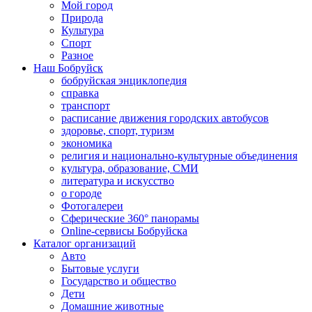
Мой город
Природа
Культура
Спорт
Разное
Наш Бобруйск
бобруйская энциклопедия
справка
транспорт
расписание движения городских автобусов
здоровье, спорт, туризм
экономика
религия и национально-культурные объединения
культура, образование, СМИ
литература и искусство
о городе
Фотогалереи
Сферические 360° панорамы
Online-сервисы Бобруйска
Каталог организаций
Авто
Бытовые услуги
Государство и общество
Дети
Домашние животные