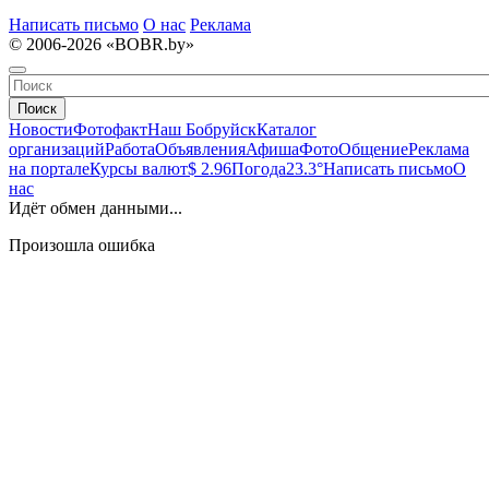
Написать письмо
О нас
Реклама
© 2006-2026 «BOBR.by»
Поиск
Новости
Фотофакт
Наш Бобруйск
Каталог
организаций
Работа
Объявления
Афиша
Фото
Общение
Реклама
на портале
Курсы валют
$ 2.96
Погода
23.3°
Написать письмо
О
нас
Идёт обмен данными...
Произошла ошибка