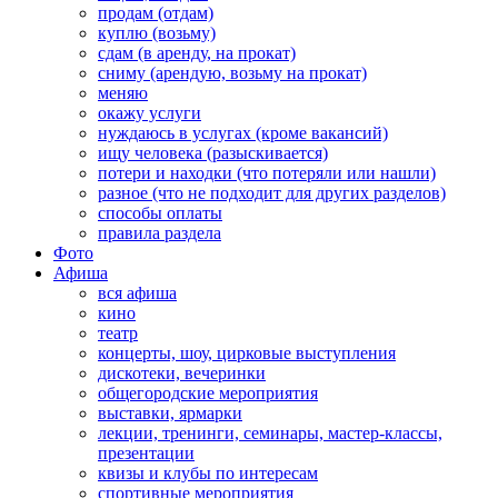
продам (отдам)
куплю (возьму)
сдам (в аренду, на прокат)
сниму (арендую, возьму на прокат)
меняю
окажу услуги
нуждаюсь в услугах (кроме вакансий)
ищу человека (разыскивается)
потери и находки (что потеряли или нашли)
разное (что не подходит для других разделов)
способы оплаты
правила раздела
Фото
Афиша
вся афиша
кино
театр
концерты, шоу, цирковые выступления
дискотеки, вечеринки
общегородские мероприятия
выставки, ярмарки
лекции, тренинги, семинары, мастер-классы,
презентации
квизы и клубы по интересам
спортивные мероприятия