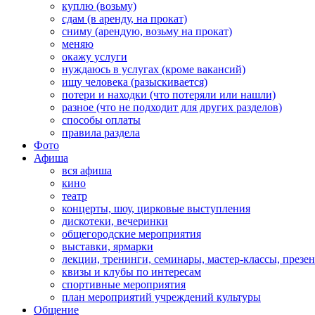
куплю (возьму)
сдам (в аренду, на прокат)
сниму (арендую, возьму на прокат)
меняю
окажу услуги
нуждаюсь в услугах (кроме вакансий)
ищу человека (разыскивается)
потери и находки (что потеряли или нашли)
разное (что не подходит для других разделов)
способы оплаты
правила раздела
Фото
Афиша
вся афиша
кино
театр
концерты, шоу, цирковые выступления
дискотеки, вечеринки
общегородские мероприятия
выставки, ярмарки
лекции, тренинги, семинары, мастер-классы, презе
квизы и клубы по интересам
спортивные мероприятия
план мероприятий учреждений культуры
Общение