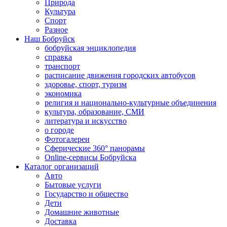
Природа
Культура
Спорт
Разное
Наш Бобруйск
бобруйская энциклопедия
справка
транспорт
расписание движения городских автобусов
здоровье, спорт, туризм
экономика
религия и национально-культурные объединения
культура, образование, СМИ
литература и искусство
о городе
Фотогалереи
Сферические 360° панорамы
Online-сервисы Бобруйска
Каталог организаций
Авто
Бытовые услуги
Государство и общество
Дети
Домашние животные
Доставка