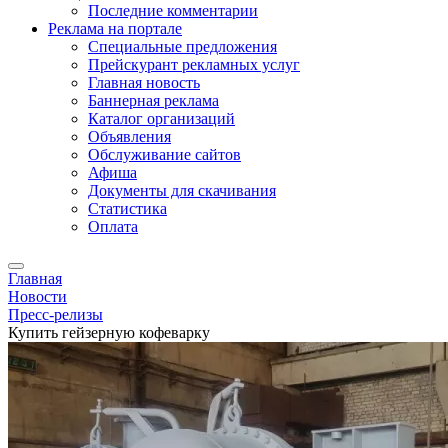
Последние комментарии
Реклама на портале
Специальные предложения
Прейскурант рекламных услуг
Главная новость
Баннерная реклама
Каталог организаций
Объявления
Обслуживание сайтов
Афиша
Документы для скачивания
Статистика
Оплата
Главная
Новости
Пресс-релизы
Купить гейзерную кофеварку