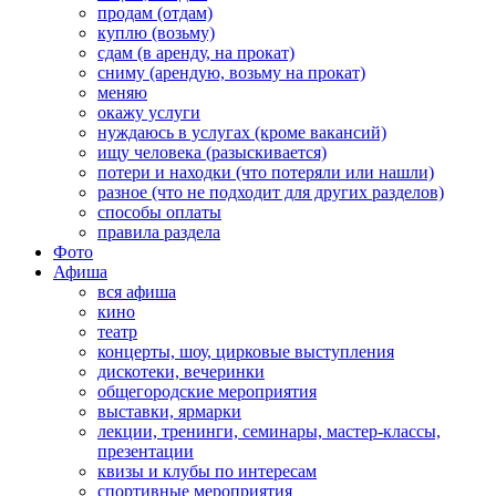
продам (отдам)
куплю (возьму)
сдам (в аренду, на прокат)
сниму (арендую, возьму на прокат)
меняю
окажу услуги
нуждаюсь в услугах (кроме вакансий)
ищу человека (разыскивается)
потери и находки (что потеряли или нашли)
разное (что не подходит для других разделов)
способы оплаты
правила раздела
Фото
Афиша
вся афиша
кино
театр
концерты, шоу, цирковые выступления
дискотеки, вечеринки
общегородские мероприятия
выставки, ярмарки
лекции, тренинги, семинары, мастер-классы,
презентации
квизы и клубы по интересам
спортивные мероприятия