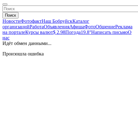
Поиск
Новости
Фотофакт
Наш Бобруйск
Каталог
организаций
Работа
Объявления
Афиша
Фото
Общение
Реклама
на портале
Курсы валют
$ 2.98
Погода
19.8°
Написать письмо
О
нас
Идёт обмен данными...
Произошла ошибка