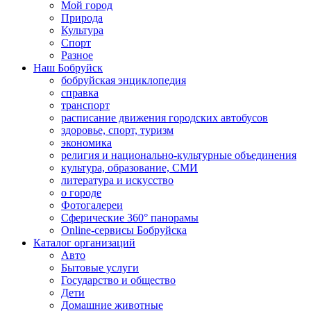
Мой город
Природа
Культура
Спорт
Разное
Наш Бобруйск
бобруйская энциклопедия
справка
транспорт
расписание движения городских автобусов
здоровье, спорт, туризм
экономика
религия и национально-культурные объединения
культура, образование, СМИ
литература и искусство
о городе
Фотогалереи
Сферические 360° панорамы
Online-сервисы Бобруйска
Каталог организаций
Авто
Бытовые услуги
Государство и общество
Дети
Домашние животные