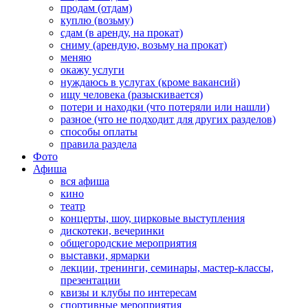
продам (отдам)
куплю (возьму)
сдам (в аренду, на прокат)
сниму (арендую, возьму на прокат)
меняю
окажу услуги
нуждаюсь в услугах (кроме вакансий)
ищу человека (разыскивается)
потери и находки (что потеряли или нашли)
разное (что не подходит для других разделов)
способы оплаты
правила раздела
Фото
Афиша
вся афиша
кино
театр
концерты, шоу, цирковые выступления
дискотеки, вечеринки
общегородские мероприятия
выставки, ярмарки
лекции, тренинги, семинары, мастер-классы,
презентации
квизы и клубы по интересам
спортивные мероприятия