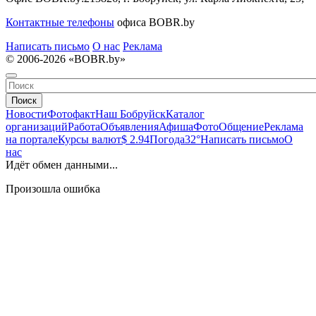
Контактные телефоны
офиса BOBR.by
Написать письмо
О нас
Реклама
© 2006-2026 «BOBR.by»
Поиск
Новости
Фотофакт
Наш Бобруйск
Каталог
организаций
Работа
Объявления
Афиша
Фото
Общение
Реклама
на портале
Курсы валют
$ 2.94
Погода
32°
Написать письмо
О
нас
Идёт обмен данными...
Произошла ошибка