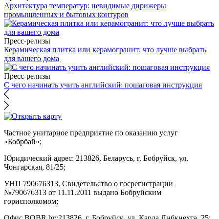
Архитектура температур: невидимые дирижеры
промышленных и бытовых контуров
Пресс-релизы
Керамическая плитка или керамогранит: что лучше выбрать
для вашего дома
Пресс-релизы
С чего начинать учить английский: пошаговая инструкция
Частное унитарное предприятие по оказанию услуг
«Бобрбай»;
Юридический адрес:
213826, Беларусь, г. Бобруйск, ул.
Чонгарская, 81/25;
УНП 790676313, Свидетельство о госрегистрации
№790676313 от 11.11.2011 выдано Бобруйским
горисполкомом;
Офис BOBR.by:
213826, г. Бобруйск, ул. Карла Либкнехта, 25;