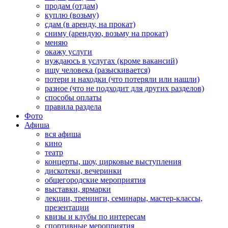
продам (отдам)
куплю (возьму)
сдам (в аренду, на прокат)
сниму (арендую, возьму на прокат)
меняю
окажу услуги
нуждаюсь в услугах (кроме вакансий)
ищу человека (разыскивается)
потери и находки (что потеряли или нашли)
разное (что не подходит для других разделов)
способы оплаты
правила раздела
Фото
Афиша
вся афиша
кино
театр
концерты, шоу, цирковые выступления
дискотеки, вечеринки
общегородские мероприятия
выставки, ярмарки
лекции, тренинги, семинары, мастер-классы,
презентации
квизы и клубы по интересам
спортивные мероприятия