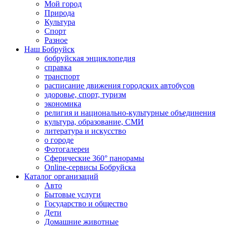
Мой город
Природа
Культура
Спорт
Разное
Наш Бобруйск
бобруйская энциклопедия
справка
транспорт
расписание движения городских автобусов
здоровье, спорт, туризм
экономика
религия и национально-культурные объединения
культура, образование, СМИ
литература и искусство
о городе
Фотогалереи
Сферические 360° панорамы
Online-сервисы Бобруйска
Каталог организаций
Авто
Бытовые услуги
Государство и общество
Дети
Домашние животные