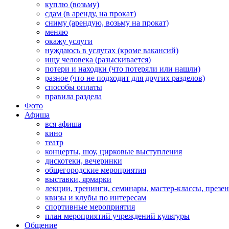
куплю (возьму)
сдам (в аренду, на прокат)
сниму (арендую, возьму на прокат)
меняю
окажу услуги
нуждаюсь в услугах (кроме вакансий)
ищу человека (разыскивается)
потери и находки (что потеряли или нашли)
разное (что не подходит для других разделов)
способы оплаты
правила раздела
Фото
Афиша
вся афиша
кино
театр
концерты, шоу, цирковые выступления
дискотеки, вечеринки
общегородские мероприятия
выставки, ярмарки
лекции, тренинги, семинары, мастер-классы, презе
квизы и клубы по интересам
спортивные мероприятия
план мероприятий учреждений культуры
Общение