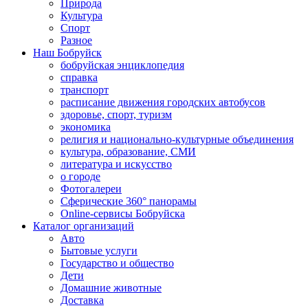
Природа
Культура
Спорт
Разное
Наш Бобруйск
бобруйская энциклопедия
справка
транспорт
расписание движения городских автобусов
здоровье, спорт, туризм
экономика
религия и национально-культурные объединения
культура, образование, СМИ
литература и искусство
о городе
Фотогалереи
Сферические 360° панорамы
Online-сервисы Бобруйска
Каталог организаций
Авто
Бытовые услуги
Государство и общество
Дети
Домашние животные
Доставка