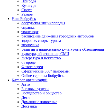
Природа
Культура
Спорт
Разное
Наш Бобруйск
бобруйская энциклопедия
справка
транспорт
расписание движения городских автобусов
здоровье, спорт, туризм
экономика
религия и национально-культурные объединения
культура, образование, СМИ
литература и искусство
о городе
Фотогалереи
Сферические 360° панорамы
Online-сервисы Бобруйска
Каталог организаций
Авто
Бытовые услуги
Государство и общество
Дети
Домашние животные
Доставка