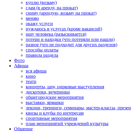
куплю (возьму)
сдам (в аренду, на прокат)
сниму (арендую, возьму на прокат)
меняю
окажу услуги
нуждаюсь в услугах (кроме вакансий)
ищу человека (разыскивается)
потери и находки (что потеряли или нашли)
разное (что не подходит для других разделов)
способы оплаты
правила раздела
Фото
Афиша
вся афиша
кино
театр
концерты, шоу, цирковые выступления
дискотеки, вечеринки
общегородские мероприятия
выставки, ярмарки
лекции, тренинги, семинары, мастер-классы, презе
квизы и клубы по интересам
спортивные мероприятия
план мероприятий учреждений культуры
Общение